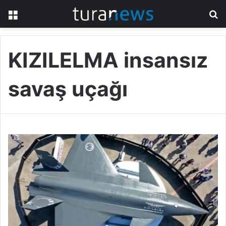
Menü
A
y
...
KIZILELMA insansız
savaş uçağı