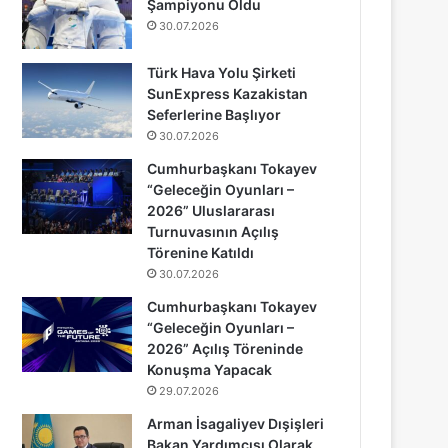
Şampiyonu Oldu
30.07.2026
Türk Hava Yolu Şirketi
SunExpress Kazakistan
Seferlerine Başlıyor
30.07.2026
Cumhurbaşkanı Tokayev
“Geleceğin Oyunları –
2026” Uluslararası
Turnuvasının Açılış
Törenine Katıldı
30.07.2026
Cumhurbaşkanı Tokayev
“Geleceğin Oyunları –
2026” Açılış Töreninde
Konuşma Yapacak
29.07.2026
Arman İsagaliyev Dışişleri
Bakan Yardımcısı Olarak