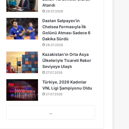
Atandı
29.07.2026
Dastan Satpayev’in
Chelsea Formasıyla İlk
Golünü Atması Sadece 6
Dakika Sürdü
28.07.2026
Kazakistan’ın Orta Asya
Ülkeleriyle Ticareti Rekor
Seviyeye Ulaştı
27.07.2026
Türkiye, 2026 Kadınlar
VNL Ligi Şampiyonu Oldu
27.07.2026
...