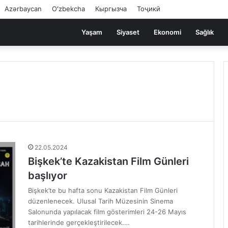
Azərbaycan
Oʻzbekcha
Кыргызча
Тоҷикӣ
Yaşam
Siyaset
Ekonomi
Sağlık
22.05.2024
Bişkek’te Kazakistan Film Günleri
başlıyor
Bişkek’te bu hafta sonu Kazakistan Film Günleri
düzenlenecek. Ulusal Tarih Müzesinin Sinema
Salonunda yapılacak film gösterimleri 24-26 Mayıs
tarihlerinde gerçekleştirilecek.…