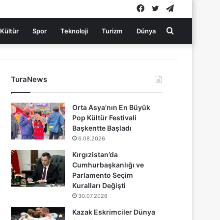
Facebook
Twitter
Telegram
Arama
Kültür
Spor
Teknoloji
Turizm
Dünya
yap
TuraNews
...
Orta Asya’nın En Büyük
Pop Kültür Festivali
Başkentte Başladı
6.08.2026
Kırgızistan’da
Cumhurbaşkanlığı ve
Parlamento Seçim
Kuralları Değişti
30.07.2026
Kazak Eskrimciler Dünya