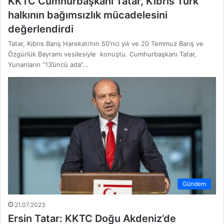
KKTC Cumhurbaşkanı Tatar, Kıbrıs Türk
halkının bağımsızlık mücadelesini
değerlendirdi
Tatar, Kıbrıs Barış Harekatı’nın 50’nci yılı ve 20 Temmuz Barış ve
Özgürlük Bayramı vesilesiyle konuştu. Cumhurbaşkanı Tatar,
Yunanların “13’üncü ada”…
Gündem
21.07.2023
Ersin Tatar: KKTC Doğu Akdeniz’de