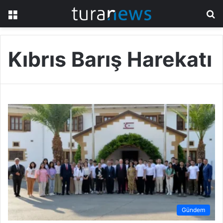
Menü
A
y
...
Kıbrıs Barış Harekatı
Gündem