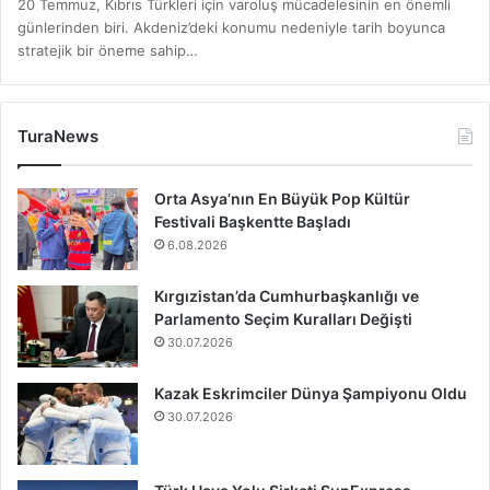
20 Temmuz, Kıbrıs Türkleri için varoluş mücadelesinin en önemli
günlerinden biri. Akdeniz’deki konumu nedeniyle tarih boyunca
stratejik bir öneme sahip…
TuraNews
Orta Asya’nın En Büyük Pop Kültür
Festivali Başkentte Başladı
6.08.2026
Kırgızistan’da Cumhurbaşkanlığı ve
Parlamento Seçim Kuralları Değişti
30.07.2026
Kazak Eskrimciler Dünya Şampiyonu Oldu
30.07.2026