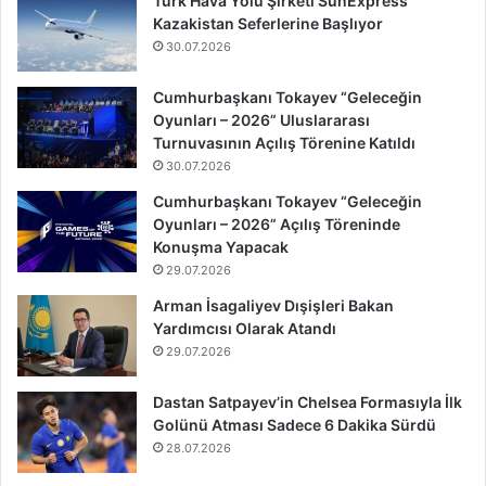
Türk Hava Yolu Şirketi SunExpress
Kazakistan Seferlerine Başlıyor
30.07.2026
Cumhurbaşkanı Tokayev “Geleceğin
Oyunları – 2026” Uluslararası
Turnuvasının Açılış Törenine Katıldı
30.07.2026
Cumhurbaşkanı Tokayev “Geleceğin
Oyunları – 2026” Açılış Töreninde
Konuşma Yapacak
29.07.2026
Arman İsagaliyev Dışişleri Bakan
Yardımcısı Olarak Atandı
29.07.2026
Dastan Satpayev’in Chelsea Formasıyla İlk
Golünü Atması Sadece 6 Dakika Sürdü
28.07.2026