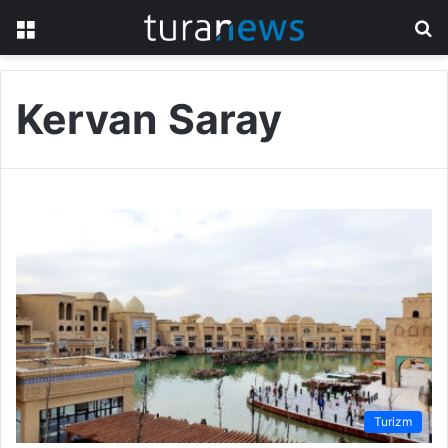
Menü
A
y
...
Kervan Saray
Turizm