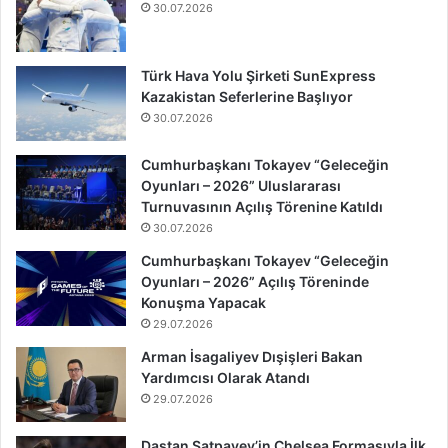
30.07.2026
Türk Hava Yolu Şirketi SunExpress
Kazakistan Seferlerine Başlıyor
30.07.2026
Cumhurbaşkanı Tokayev “Geleceğin
Oyunları – 2026” Uluslararası
Turnuvasının Açılış Törenine Katıldı
30.07.2026
Cumhurbaşkanı Tokayev “Geleceğin
Oyunları – 2026” Açılış Töreninde
Konuşma Yapacak
29.07.2026
Arman İsagaliyev Dışişleri Bakan
Yardımcısı Olarak Atandı
29.07.2026
Dastan Satpayev’in Chelsea Formasıyla İlk