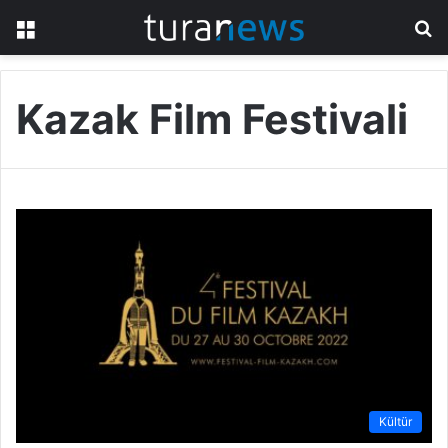
Menü
A
y
...
Kazak Film Festivali
Kültür