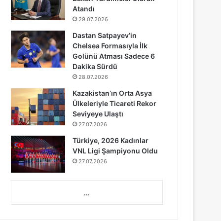
Atandı
29.07.2026
Dastan Satpayev’in
Chelsea Formasıyla İlk
Golünü Atması Sadece 6
Dakika Sürdü
28.07.2026
Kazakistan’ın Orta Asya
Ülkeleriyle Ticareti Rekor
Seviyeye Ulaştı
27.07.2026
Türkiye, 2026 Kadınlar
VNL Ligi Şampiyonu Oldu
27.07.2026
...