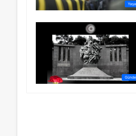
Yaş
Günd