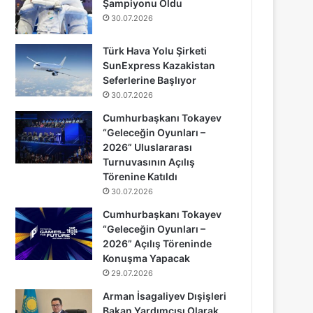
Şampiyonu Oldu
30.07.2026
Türk Hava Yolu Şirketi
SunExpress Kazakistan
Seferlerine Başlıyor
30.07.2026
Cumhurbaşkanı Tokayev
“Geleceğin Oyunları –
2026” Uluslararası
Turnuvasının Açılış
Törenine Katıldı
30.07.2026
Cumhurbaşkanı Tokayev
“Geleceğin Oyunları –
2026” Açılış Töreninde
Konuşma Yapacak
29.07.2026
Arman İsagaliyev Dışişleri
Bakan Yardımcısı Olarak