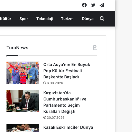
Facebook
Twitter
Telegram
Arama
Kültür
Spor
Teknoloji
Turizm
Dünya
yap
TuraNews
...
Orta Asya’nın En Büyük
Pop Kültür Festivali
Başkentte Başladı
6.08.2026
Kırgızistan’da
Cumhurbaşkanlığı ve
Parlamento Seçim
Kuralları Değişti
30.07.2026
Kazak Eskrimciler Dünya