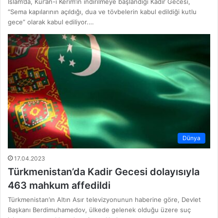
İslam’da, Kur’an-ı Kerim’in indirilmeye başlandığı Kadir Gecesi,
“Sema kapılarının açıldığı, dua ve tövbelerin kabul edildiği kutlu
gece” olarak kabul ediliyor.…
Dünya
17.04.2023
Türkmenistan’da Kadir Gecesi dolayısıyla
463 mahkum affedildi
Türkmenistan’ın Altın Asır televizyonunun haberine göre, Devlet
Başkanı Berdimuhamedov, ülkede gelenek olduğu üzere suç