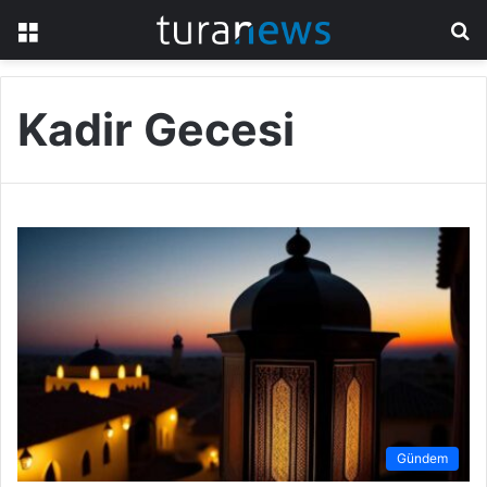
Menü
A
y
...
Kadir Gecesi
Gündem