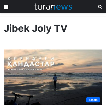
Menü
A
y
...
Jibek Joly TV
Yaşam