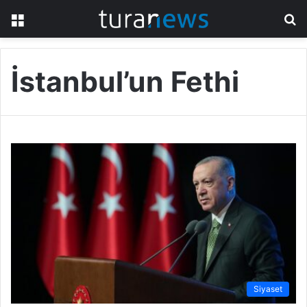
Menü
A
y
...
İstanbul’un Fethi
Siyaset