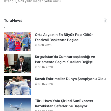
İstanbul, 570 yıldır medeniyetin öncü…
TuraNews
Orta Asya’nın En Büyük Pop Kültür
Festivali Başkentte Başladı
6.08.2026
Kırgızistan’da Cumhurbaşkanlığı ve
Parlamento Seçim Kuralları Değişti
30.07.2026
Kazak Eskrimciler Dünya Şampiyonu Oldu
30.07.2026
Türk Hava Yolu Şirketi SunExpress
Kazakistan Seferlerine Başlıyor