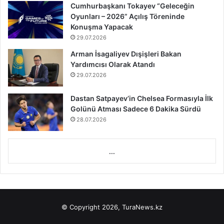
Cumhurbaşkanı Tokayev “Geleceğin
Oyunları – 2026” Açılış Töreninde
Konuşma Yapacak
29.07.2026
Arman İsagaliyev Dışişleri Bakan
Yardımcısı Olarak Atandı
29.07.2026
Dastan Satpayev’in Chelsea Formasıyla İlk
Golünü Atması Sadece 6 Dakika Sürdü
28.07.2026
...
© Copyright 2026, TuraNews.kz