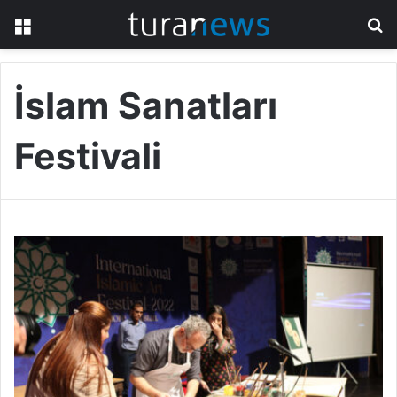
Menü
A
y
...
İslam Sanatları
Festivali