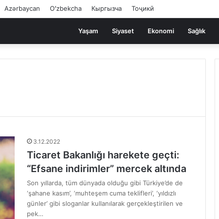
Azərbaycan
Oʻzbekcha
Кыргызча
Тоҷикӣ
Yaşam
Siyaset
Ekonomi
Sağlık
3.12.2022
Ticaret Bakanlığı harekete geçti:
“Efsane indirimler” mercek altında
Son yıllarda, tüm dünyada olduğu gibi Türkiye’de de
‘şahane kasım’, ‘muhteşem cuma teklifleri’, ‘yıldızlı
günler’ gibi sloganlar kullanılarak gerçekleştirilen ve
pek…