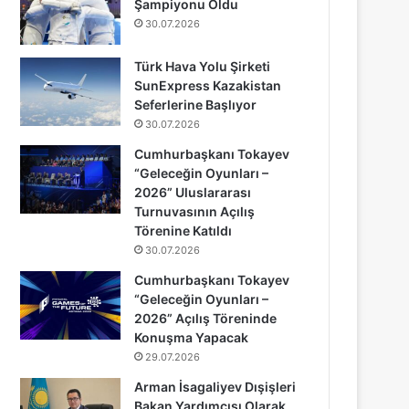
Şampiyonu Oldu
30.07.2026
Türk Hava Yolu Şirketi
SunExpress Kazakistan
Seferlerine Başlıyor
30.07.2026
Cumhurbaşkanı Tokayev
“Geleceğin Oyunları –
2026” Uluslararası
Turnuvasının Açılış
Törenine Katıldı
30.07.2026
Cumhurbaşkanı Tokayev
“Geleceğin Oyunları –
2026” Açılış Töreninde
Konuşma Yapacak
29.07.2026
Arman İsagaliyev Dışişleri
Bakan Yardımcısı Olarak