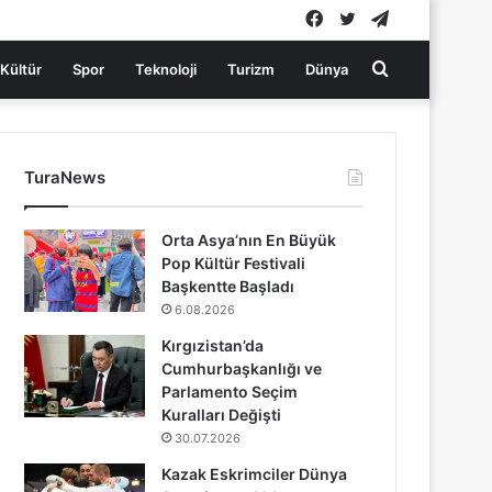
Facebook
Twitter
Telegram
Arama
Kültür
Spor
Teknoloji
Turizm
Dünya
yap
TuraNews
...
Orta Asya’nın En Büyük
Pop Kültür Festivali
Başkentte Başladı
6.08.2026
Kırgızistan’da
Cumhurbaşkanlığı ve
Parlamento Seçim
Kuralları Değişti
30.07.2026
Kazak Eskrimciler Dünya