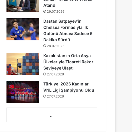
Atandı
29.07.2026
Dastan Satpayev’in
Chelsea Formasıyla İlk
Golünü Atması Sadece 6
Dakika Sürdü
28.07.2026
Kazakistan’ın Orta Asya
Ülkeleriyle Ticareti Rekor
Seviyeye Ulaştı
27.07.2026
Türkiye, 2026 Kadınlar
VNL Ligi Şampiyonu Oldu
27.07.2026
...