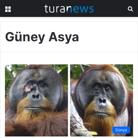
Menü
A
y
...
Güney Asya
Dünya