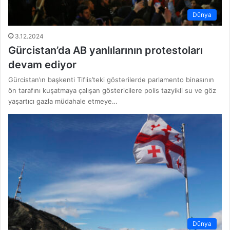
Dünya
3.12.2024
Gürcistan’da AB yanlılarının protestoları
devam ediyor
Gürcistan’ın başkenti Tiflis’teki gösterilerde parlamento binasının
ön tarafını kuşatmaya çalışan göstericilere polis tazyikli su ve göz
yaşartıcı gazla müdahale etmeye…
Dünya