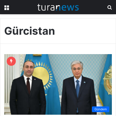
Menü
A
y
...
Gürcistan
Gündem