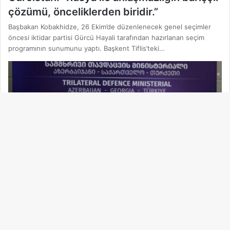
çözümü, önceliklerden biridir.”
Başbakan Kobakhidze, 26 Ekim’de düzenlenecek genel seçimler
öncesi iktidar partisi Gürcü Hayali tarafından hazırlanan seçim
programının sunumunu yaptı. Başkent Tiflis’teki…
Ba
dö
tu
Siyaset
11.09.2024
Türkiye-Gürcistan-Azerbaycan Savunma
Bakanları 11. Toplantısı Batum’da yapıldı