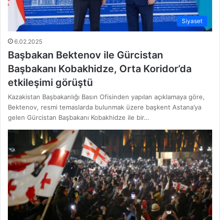
Siyaset
6.02.2025
Başbakan Bektenov ile Gürcistan
Başbakanı Kobakhidze, Orta Koridor’da
etkileşimi görüştü
Kazakistan Başbakanlığı Basın Ofisinden yapılan açıklamaya göre,
Bektenov, resmi temaslarda bulunmak üzere başkent Astana’ya
gelen Gürcistan Başbakanı Kobakhidze ile bir…