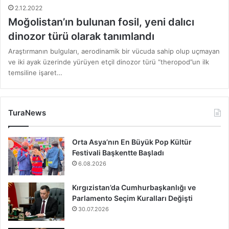
2.12.2022
Moğolistan’ın bulunan fosil, yeni dalıcı
dinozor türü olarak tanımlandı
Araştırmanın bulguları, aerodinamik bir vücuda sahip olup uçmayan
ve iki ayak üzerinde yürüyen etçil dinozor türü “theropod”un ilk
temsiline işaret…
TuraNews
Orta Asya’nın En Büyük Pop Kültür
Festivali Başkentte Başladı
6.08.2026
Kırgızistan’da Cumhurbaşkanlığı ve
Parlamento Seçim Kuralları Değişti
30.07.2026