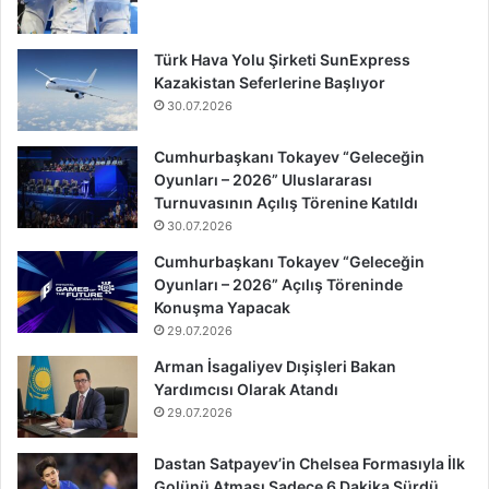
Türk Hava Yolu Şirketi SunExpress
Kazakistan Seferlerine Başlıyor
30.07.2026
Cumhurbaşkanı Tokayev “Geleceğin
Oyunları – 2026” Uluslararası
Turnuvasının Açılış Törenine Katıldı
30.07.2026
Cumhurbaşkanı Tokayev “Geleceğin
Oyunları – 2026” Açılış Töreninde
Konuşma Yapacak
29.07.2026
Arman İsagaliyev Dışişleri Bakan
Yardımcısı Olarak Atandı
29.07.2026
Dastan Satpayev’in Chelsea Formasıyla İlk
Golünü Atması Sadece 6 Dakika Sürdü