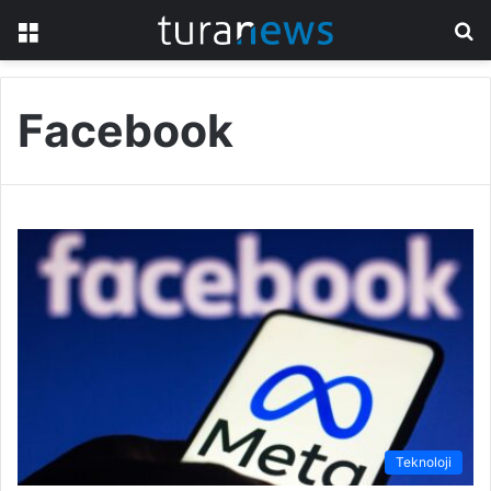
Menü
A
y
...
Facebook
Teknoloji