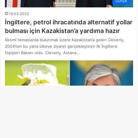
Dünya
19.03.2023
İngiltere, petrol ihracatında alternatif yollar
bulması için Kazakistan’a yardıma hazır
Resmi temaslarda bulunmak üzere Kazakistan’a gelen Cleverly,
2004’ten bu yana ülkeye ziyaret gerçekleştiren ilk İngiltere
Dışişleri Bakanı oldu. Cleverly, Astana…
Ba
dö
Dünya
tu