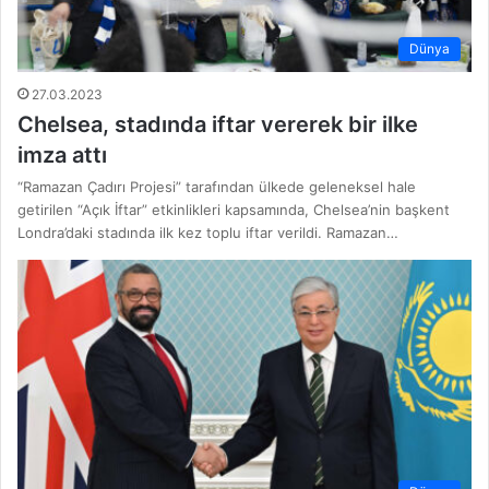
Dünya
27.03.2023
Chelsea, stadında iftar vererek bir ilke
imza attı
“Ramazan Çadırı Projesi” tarafından ülkede geleneksel hale
getirilen “Açık İftar” etkinlikleri kapsamında, Chelsea’nin başkent
Londra’daki stadında ilk kez toplu iftar verildi. Ramazan…