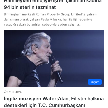
Hamileyken emojiyle işten çıkarılan kadına
94 bin sterlin tazminat
Birmingham merkezli Roman Property Group Limited’te yatırım
danışmanı olarak çalışan Paula Miluska, hamileliği nedeniyle
yaşadığı sabah bulantıları sebebiyle evden çalışma…
Yaşam
17.10.2024
İngiliz müzisyen Waters’dan, Filistin halkına
destekleri için T.C. Cumhurbaşkanı