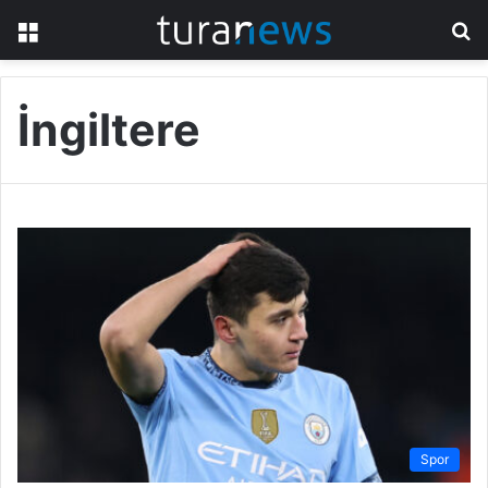
Menü
A
y
...
İngiltere
Spor