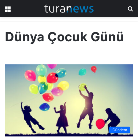
Menü
A
y
...
Dünya Çocuk Günü
Gündem