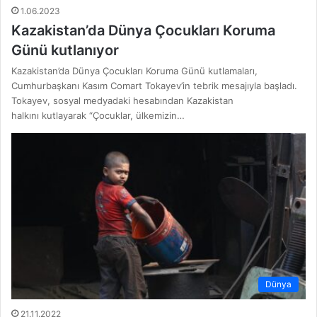
1.06.2023
Kazakistan’da Dünya Çocukları Koruma
Günü kutlanıyor
Kazakistan’da Dünya Çocukları Koruma Günü kutlamaları,
Cumhurbaşkanı Kasım Comart Tokayev’in tebrik mesajıyla başladı.
Tokayev, sosyal medyadaki hesabından Kazakistan
halkını kutlayarak “Çocuklar, ülkemizin…
Dünya
21.11.2022