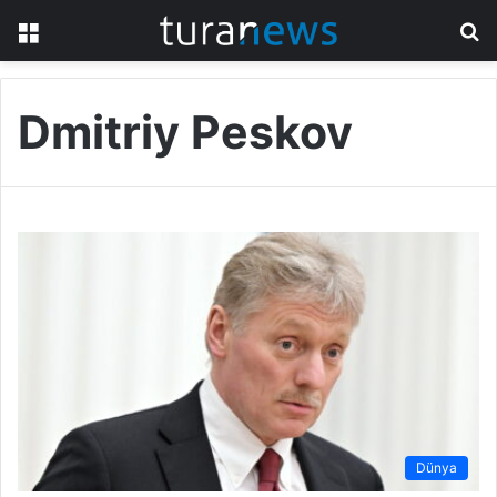
Menü
A
y
...
Dmitriy Peskov
Dünya