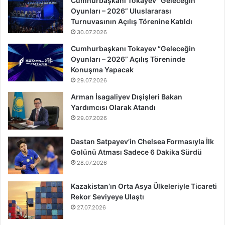
Cumhurbaşkanı Tokayev “Geleceğin
Oyunları – 2026” Uluslararası
Turnuvasının Açılış Törenine Katıldı
30.07.2026
Cumhurbaşkanı Tokayev “Geleceğin
Oyunları – 2026” Açılış Töreninde
Konuşma Yapacak
29.07.2026
Arman İsagaliyev Dışişleri Bakan
Yardımcısı Olarak Atandı
29.07.2026
Dastan Satpayev’in Chelsea Formasıyla İlk
Golünü Atması Sadece 6 Dakika Sürdü
28.07.2026
Kazakistan’ın Orta Asya Ülkeleriyle Ticareti
Rekor Seviyeye Ulaştı
27.07.2026