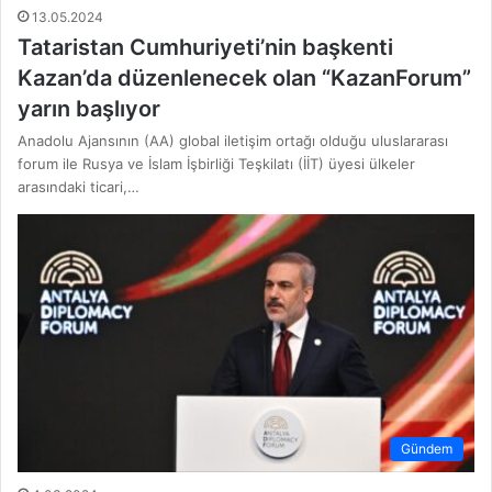
13.05.2024
Tataristan Cumhuriyeti’nin başkenti
Kazan’da düzenlenecek olan “KazanForum”
yarın başlıyor
Anadolu Ajansının (AA) global iletişim ortağı olduğu uluslararası
forum ile Rusya ve İslam İşbirliği Teşkilatı (İİT) üyesi ülkeler
arasındaki ticari,…
Gündem