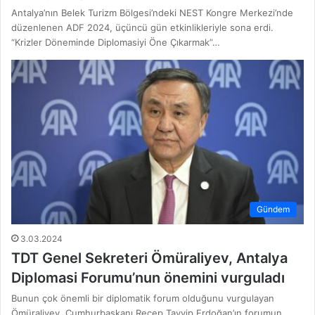
Antalya’nın Belek Turizm Bölgesi’ndeki NEST Kongre Merkezi’nde
düzenlenen ADF 2024, üçüncü gün etkinlikleriyle sona erdi.
“Krizler Döneminde Diplomasiyi Öne Çıkarmak”…
Gündem
3.03.2024
TDT Genel Sekreteri Ömüraliyev, Antalya
Diplomasi Forumu’nun önemini vurguladı
Bunun çok önemli bir diplomatik forum olduğunu vurgulayan
Ömüraliyev, Cumhurbaşkanı Recep Tayyip Erdoğan’ın forumun