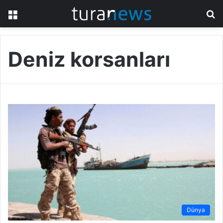
Menü
A
y
...
Deniz korsanları
Dünya