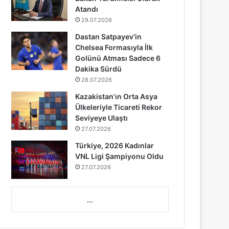
Atandı
29.07.2026
Dastan Satpayev’in
Chelsea Formasıyla İlk
Golünü Atması Sadece 6
Dakika Sürdü
28.07.2026
Kazakistan’ın Orta Asya
Ülkeleriyle Ticareti Rekor
Seviyeye Ulaştı
27.07.2026
Türkiye, 2026 Kadınlar
VNL Ligi Şampiyonu Oldu
27.07.2026
...