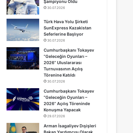
Şampiyonu Oldu
30.07.2026
Türk Hava Yolu Şirketi
SunExpress Kazakistan
Seferlerine Başlıyor
30.07.2026
Cumhurbaşkanı Tokayev
“Geleceğin Oyunları –
2026” Uluslararası
Turnuvasının Açılış
Törenine Katıldı
30.07.2026
Cumhurbaşkanı Tokayev
“Geleceğin Oyunları –
2026” Açılış Töreninde
Konuşma Yapacak
29.07.2026
Arman İsagaliyev Dışişleri
Bakan Yardımcısı Olarak