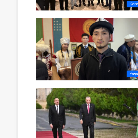
Қоғ
Yaş