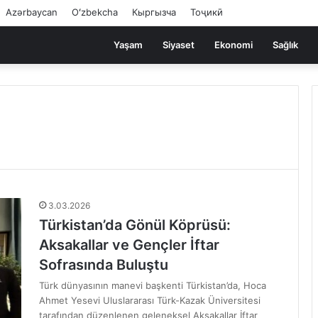
Azərbaycan
Oʻzbekcha
Кыргызча
Тоҷикӣ
Yaşam
Siyaset
Ekonomi
Sağlık
3.03.2026
Türkistan’da Gönül Köprüsü:
Aksakallar ve Gençler İftar
Sofrasında Buluştu
Türk dünyasının manevi başkenti Türkistan’da, Hoca
Ahmet Yesevi Uluslararası Türk-Kazak Üniversitesi
tarafından düzenlenen geleneksel Aksakallar İftar