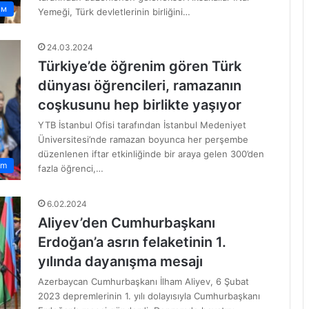
ам
Yemeği, Türk devletlerinin birliğini…
24.03.2024
Türkiye’de öğrenim gören Türk
dünyası öğrencileri, ramazanın
coşkusunu hep birlikte yaşıyor
YTB İstanbul Ofisi tarafından İstanbul Medeniyet
Üniversitesi’nde ramazan boyunca her perşembe
düzenlenen iftar etkinliğinde bir araya gelen 300’den
am
fazla öğrenci,…
6.02.2024
Aliyev’den Cumhurbaşkanı
Erdoğan’a asrın felaketinin 1.
yılında dayanışma mesajı
Azerbaycan Cumhurbaşkanı İlham Aliyev, 6 Şubat
2023 depremlerinin 1. yılı dolayısıyla Cumhurbaşkanı