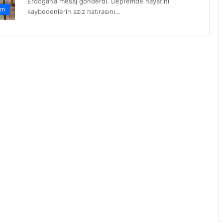
Erdoğan’a mesaj gönderdi. Depremde hayatını
em
kaybedenlerin aziz hatırasını…