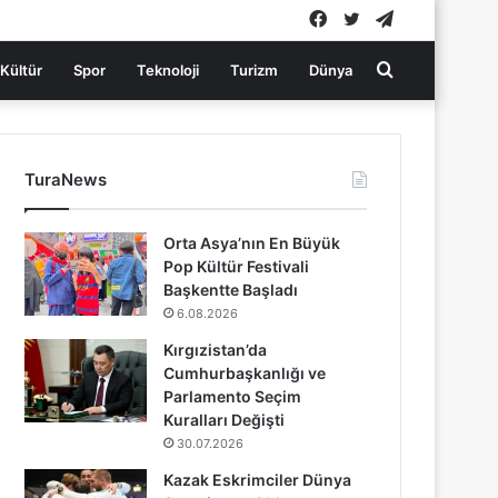
Facebook
Twitter
Telegram
Arama
Kültür
Spor
Teknoloji
Turizm
Dünya
yap
TuraNews
...
Orta Asya’nın En Büyük
Pop Kültür Festivali
Başkentte Başladı
6.08.2026
Kırgızistan’da
Cumhurbaşkanlığı ve
Parlamento Seçim
Kuralları Değişti
30.07.2026
Kazak Eskrimciler Dünya