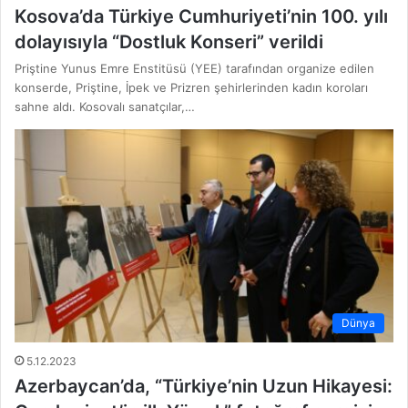
Kosova’da Türkiye Cumhuriyeti’nin 100. yılı
dolayısıyla “Dostluk Konseri” verildi
Priştine Yunus Emre Enstitüsü (YEE) tarafından organize edilen
konserde, Priştine, İpek ve Prizren şehirlerinden kadın koroları
sahne aldı. Kosovalı sanatçılar,…
Dünya
5.12.2023
Azerbaycan’da, “Türkiye’nin Uzun Hikayesi: