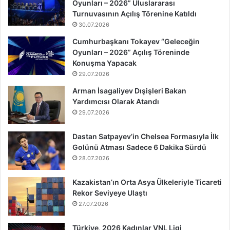
Oyunları – 2026” Uluslararası
Turnuvasının Açılış Törenine Katıldı
30.07.2026
Cumhurbaşkanı Tokayev “Geleceğin
Oyunları – 2026” Açılış Töreninde
Konuşma Yapacak
29.07.2026
Arman İsagaliyev Dışişleri Bakan
Yardımcısı Olarak Atandı
29.07.2026
Dastan Satpayev’in Chelsea Formasıyla İlk
Golünü Atması Sadece 6 Dakika Sürdü
28.07.2026
Kazakistan’ın Orta Asya Ülkeleriyle Ticareti
Rekor Seviyeye Ulaştı
27.07.2026
Türkiye, 2026 Kadınlar VNL Ligi