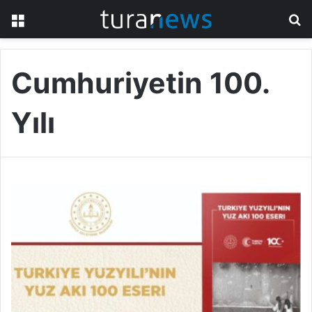
Menü
A
y
...
Cumhuriyetin 100.
Yılı