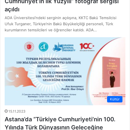
Cumhuriyet’in ilk Yüzyılı” fotoğraf sergisi
açıldı
ADA Üniversitesi’ndeki serginin açılışına, KKTC Bakü Temsilcisi
Ufuk Turganer, Türkiye’nin Bakü Büyükelçiliği personeli, Türk
kurumlarının temsilcileri ve öğrenciler katıldı. ADA…
Kültür
15.11.2023
Astana’da “Türkiye Cumhuriyeti’nin 100.
Yılında Türk Dünyasının Geleceğine