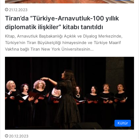
21.12.2023
Tiran’da “Türkiye-Arnavutluk-100 yıllık
diplomatik ilişkiler” kitabı tanıtıldı
Kitap, Arnavutluk Başbakanlığı Açıklık ve Diyalog Merkezinde,
Türkiye’nin Tiran Büyükelçiliği himayesinde ve Türkiye Maarif
Vakfına bağlı Tiran New York Üniversitesinin…
Kültür
20.12.2023