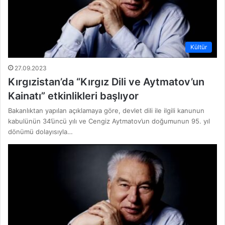
Kültür
27.09.2023
Kırgızistan’da “Kırgız Dili ve Aytmatov’un
Kainatı” etkinlikleri başlıyor
Bakanlıktan yapılan açıklamaya göre, devlet dili ile ilgili kanunun
kabulünün 34’üncü yılı ve Cengiz Aytmatov’un doğumunun 95. yıl
dönümü dolayısıyla…