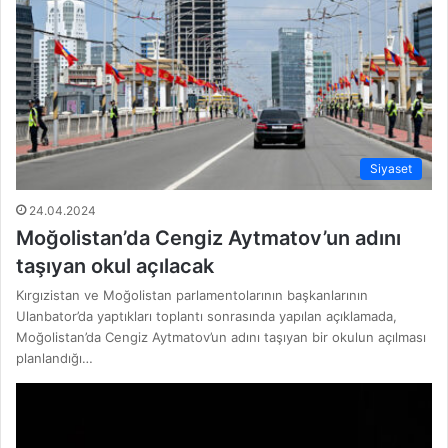
Siyaset
24.04.2024
Moğolistan’da Cengiz Aytmatov’un adını
taşıyan okul açılacak
Kırgızistan ve Moğolistan parlamentolarının başkanlarının
Ulanbator’da yaptıkları toplantı sonrasında yapılan açıklamada,
Moğolistan’da Cengiz Aytmatov’un adını taşıyan bir okulun açılması
planlandığı…