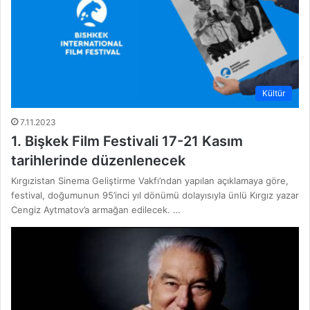
Kültür
7.11.2023
1. Bişkek Film Festivali 17-21 Kasım
tarihlerinde düzenlenecek
Kırgızistan Sinema Geliştirme Vakfı’ndan yapılan açıklamaya göre,
festival, doğumunun 95’inci yıl dönümü dolayısıyla ünlü Kırgız yazar
Cengiz Aytmatov’a armağan edilecek. …