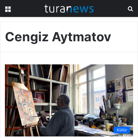
Menü
A
y
...
Cengiz Aytmatov
Kültür