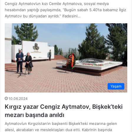
Cengiz Aytmatov’un kızı Cemile Aytmatova, sosyal medya
hesabından yaptığı paylaşımda, “Bugün sabah 5.40’ta babamız İlgiz
Aytmatov bu dünyadan ayrıldı.” ifadesini…
Yaşam
10.06.2024
Kırgız yazar Cengiz Aytmatov, Bişkek’teki
mezarı başında anıldı
Aytmatov’un Kırgızistan’ın başkenti Bişkek’teki mezarına gelen
ailesi, akrabaları ve meslektaşları dua etti. Kabrinin başında