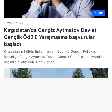
Kültür
26.06.2023
Kırgızistan’da Cengiz Aytmatov Devlet
Gençlik Ödülü Yarışmasına başvurular
başladı
Kırgızistan’ın Kültür, Enformasyon, Spor ve Gençlik Politikası
Bakanlığı, Cengiz Aytmatov Devlet Gençlik Ödülü için başvuruların
başladığını duyurdu. Her iki yılda…
Ba
dö