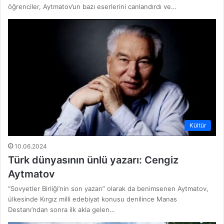
öğrenciler, Aytmatov’un bazı eserlerini canlandırdı ve…
Kültür
10.06.2024
Türk dünyasının ünlü yazarı: Cengiz
Aytmatov
“Sovyetler Birliği’nin son yazarı” olarak da benimsenen Aytmatov,
ülkesinde Kırgız milli edebiyat konusu denilince Manas
Destanı’ndan sonra ilk akla gelen…