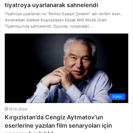
tiyatroya uyarlanarak sahnelendi
Tiyatroya uyarlanan ve “Kırmızı Eşarplı Çınarım” adı verilen eser,
Astana’daki Kalibek Kuanışbayev Kazak Milli Müzik Dram
Tiyatrosu’nda sahnelendi. Oyunda, romandaki…
Kültür
15.10.2024
Kırgızistan’da Cengiz Aytmatov’un
eserlerine yazılan film senaryoları için