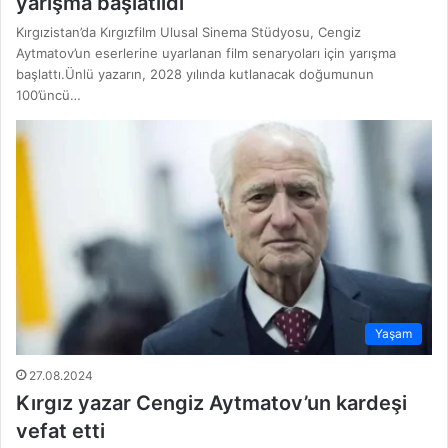
yarışma başlatıldı
Kırgızistan’da Kırgızfilm Ulusal Sinema Stüdyosu, Cengiz
Aytmatov’un eserlerine uyarlanan film senaryoları için yarışma
başlattı.Ünlü yazarın, 2028 yılında kutlanacak doğumunun
100’üncü…
Yaşam
27.08.2024
Kırgız yazar Cengiz Aytmatov’un kardeşi
vefat etti