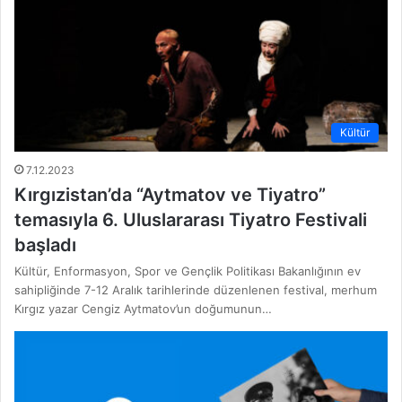
Kültür
7.12.2023
Kırgızistan’da “Aytmatov ve Tiyatro”
temasıyla 6. Uluslararası Tiyatro Festivali
başladı
Kültür, Enformasyon, Spor ve Gençlik Politikası Bakanlığının ev
sahipliğinde 7-12 Aralık tarihlerinde düzenlenen festival, merhum
Kırgız yazar Cengiz Aytmatov’un doğumunun…