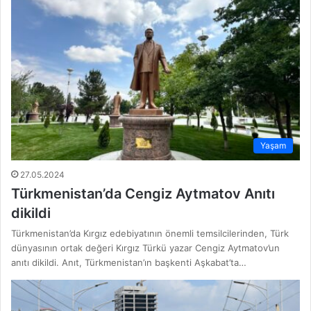
Yaşam
27.05.2024
Türkmenistan’da Cengiz Aytmatov Anıtı
dikildi
Türkmenistan’da Kırgız edebiyatının önemli temsilcilerinden, Türk
dünyasının ortak değeri Kırgız Türkü yazar Cengiz Aytmatov’un
anıtı dikildi. Anıt, Türkmenistan’ın başkenti Aşkabat’ta…