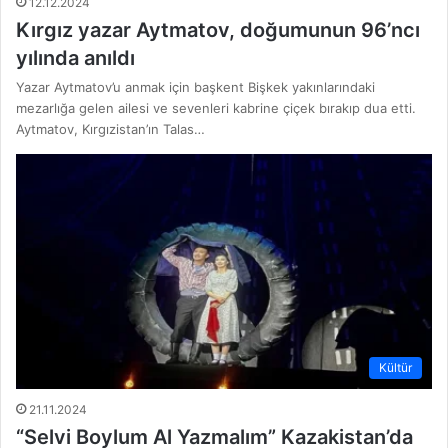
12.12.2024
Kırgız yazar Aytmatov, doğumunun 96’ncı
yılında anıldı
Yazar Aytmatov’u anmak için başkent Bişkek yakınlarındaki
mezarlığa gelen ailesi ve sevenleri kabrine çiçek bırakıp dua etti.
Aytmatov, Kırgızistan’ın Talas…
Kültür
21.11.2024
“Selvi Boylum Al Yazmalım” Kazakistan’da