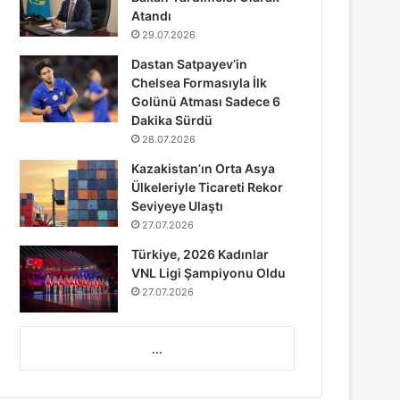
Atandı
29.07.2026
Dastan Satpayev’in
Chelsea Formasıyla İlk
Golünü Atması Sadece 6
Dakika Sürdü
28.07.2026
Kazakistan’ın Orta Asya
Ülkeleriyle Ticareti Rekor
Seviyeye Ulaştı
27.07.2026
Türkiye, 2026 Kadınlar
VNL Ligi Şampiyonu Oldu
27.07.2026
...