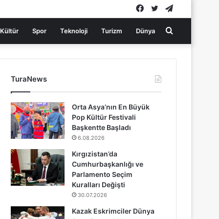
Facebook
Twitter
Telegram
Arama
Kültür
Spor
Teknoloji
Turizm
Dünya
yap
TuraNews
...
Orta Asya’nın En Büyük
Pop Kültür Festivali
Başkentte Başladı
6.08.2026
Kırgızistan’da
Cumhurbaşkanlığı ve
Parlamento Seçim
Kuralları Değişti
30.07.2026
Kazak Eskrimciler Dünya