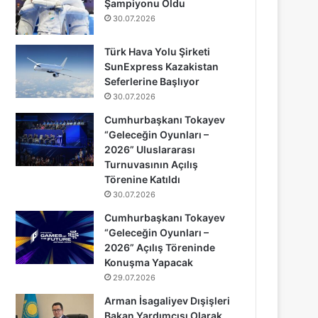
Şampiyonu Oldu
30.07.2026
Türk Hava Yolu Şirketi
SunExpress Kazakistan
Seferlerine Başlıyor
30.07.2026
Cumhurbaşkanı Tokayev
“Geleceğin Oyunları –
2026” Uluslararası
Turnuvasının Açılış
Törenine Katıldı
30.07.2026
Cumhurbaşkanı Tokayev
“Geleceğin Oyunları –
2026” Açılış Töreninde
Konuşma Yapacak
29.07.2026
Arman İsagaliyev Dışişleri
Bakan Yardımcısı Olarak