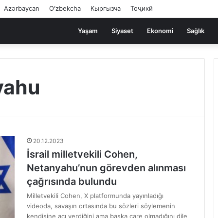
Azərbaycan
Oʻzbekcha
Кыргызча
Тоҷикӣ
Yaşam
Siyaset
Ekonomi
Sağlık
yahu
20.12.2023
İsrail milletvekili Cohen,
Netanyahu’nun görevden alınması
çağrısında bulundu
Milletvekili Cohen, X platformunda yayınladığı
videoda, savaşın ortasında bu sözleri söylemenin
kendisine acı verdiğini ama başka çare olmadığını dile