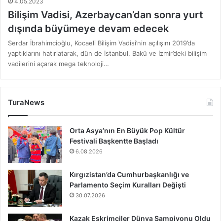
4.05.2023
Bilişim Vadisi, Azerbaycan’dan sonra yurt
dışında büyümeye devam edecek
Serdar İbrahimcioğlu, Kocaeli Bilişim Vadisi’nin açılışını 2019’da
yaptıklarını hatırlatarak, dün de İstanbul, Bakü ve İzmir’deki bilişim
vadilerini açarak mega teknoloji…
TuraNews
Orta Asya’nın En Büyük Pop Kültür
Festivali Başkentte Başladı
6.08.2026
Kırgızistan’da Cumhurbaşkanlığı ve
Parlamento Seçim Kuralları Değişti
30.07.2026
Kazak Eskrimciler Dünya Şampiyonu Oldu