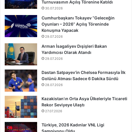
Turnuvasının Açılış Törenine Katıldı
30.07.2026
Cumhurbaşkanı Tokayev “Geleceğin
Oyunları – 2026” Açılış Töreninde
Konuşma Yapacak
29.07.2026
Arman İsagaliyev Dışişleri Bakan
Yardımcısı Olarak Atandı
29.07.2026
Dastan Satpayev’in Chelsea Formasıyla İlk
Golünü Atması Sadece 6 Dakika Sürdü
28.07.2026
Kazakistan’ın Orta Asya Ülkeleriyle Ticareti
Rekor Seviyeye Ulaştı
27.07.2026
Türkiye, 2026 Kadınlar VNL Ligi
Şampiyonu Oldu