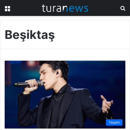
Menü
A
y
...
Beşiktaş
Yaşam