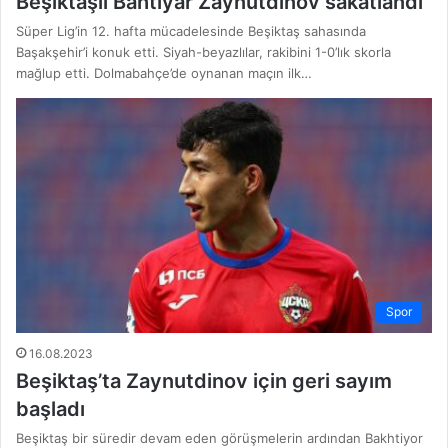
Beşiktaşlı Bahtiyar Zaynutdinov sakatlandı
Süper Lig’in 12. hafta mücadelesinde Beşiktaş sahasında
Başakşehir’i konuk etti. Siyah-beyazlılar, rakibini 1-0’lık skorla
mağlup etti. Dolmabahçe’de oynanan maçın ilk…
Spor
16.08.2023
Beşiktaş’ta Zaynutdinov için geri sayım
başladı
Beşiktaş bir süredir devam eden görüşmelerin ardından Bakhtiyor