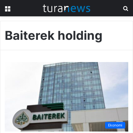
Menü
A
y
...
Baiterek holding
Ekonomi