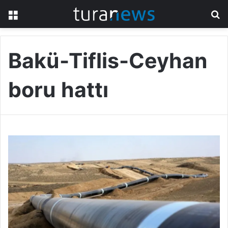
Menü
A
y
...
Bakü-Tiflis-Ceyhan
boru hattı