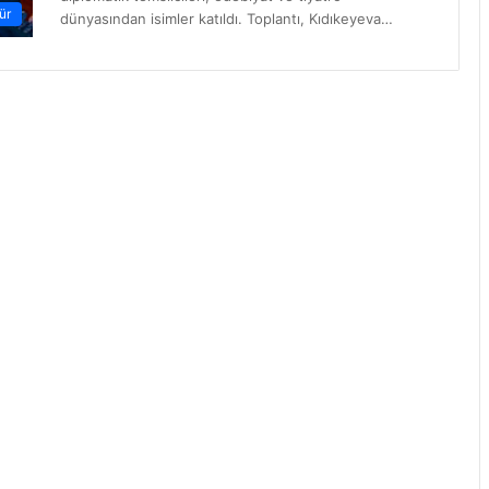
ür
dünyasından isimler katıldı. Toplantı, Kıdıkeyeva…