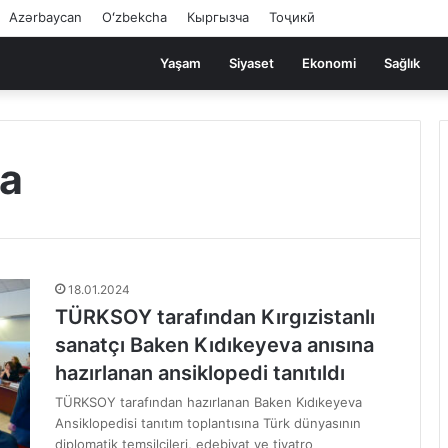
Azərbaycan
Oʻzbekcha
Кыргызча
Тоҷикӣ
Yaşam
Siyaset
Ekonomi
Sağlık
va
18.01.2024
TÜRKSOY tarafından Kırgızistanlı
sanatçı Baken Kıdıkeyeva anısına
hazırlanan ansiklopedi tanıtıldı
TÜRKSOY tarafından hazırlanan Baken Kıdıkeyeva
Ansiklopedisi tanıtım toplantısına Türk dünyasının
diplomatik temsilcileri, edebiyat ve tiyatro