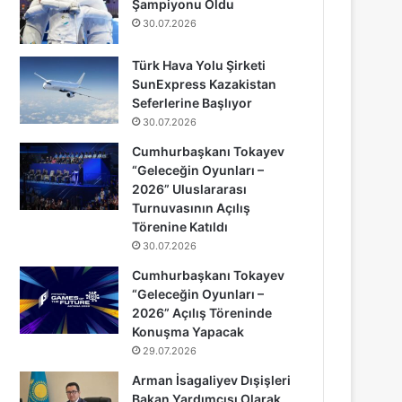
Şampiyonu Oldu
30.07.2026
Türk Hava Yolu Şirketi
SunExpress Kazakistan
Seferlerine Başlıyor
30.07.2026
Cumhurbaşkanı Tokayev
“Geleceğin Oyunları –
2026” Uluslararası
Turnuvasının Açılış
Törenine Katıldı
30.07.2026
Cumhurbaşkanı Tokayev
“Geleceğin Oyunları –
2026” Açılış Töreninde
Konuşma Yapacak
29.07.2026
Arman İsagaliyev Dışişleri
Bakan Yardımcısı Olarak