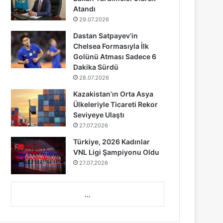
Atandı
29.07.2026
Dastan Satpayev’in
Chelsea Formasıyla İlk
Golünü Atması Sadece 6
Dakika Sürdü
28.07.2026
Kazakistan’ın Orta Asya
Ülkeleriyle Ticareti Rekor
Seviyeye Ulaştı
27.07.2026
Türkiye, 2026 Kadınlar
VNL Ligi Şampiyonu Oldu
27.07.2026
...