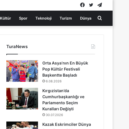
Facebook
Twitter
Telegram
Arama
Kültür
Spor
Teknoloji
Turizm
Dünya
yap
TuraNews
...
Orta Asya’nın En Büyük
Pop Kültür Festivali
Başkentte Başladı
6.08.2026
Kırgızistan’da
Cumhurbaşkanlığı ve
Parlamento Seçim
Kuralları Değişti
30.07.2026
Kazak Eskrimciler Dünya