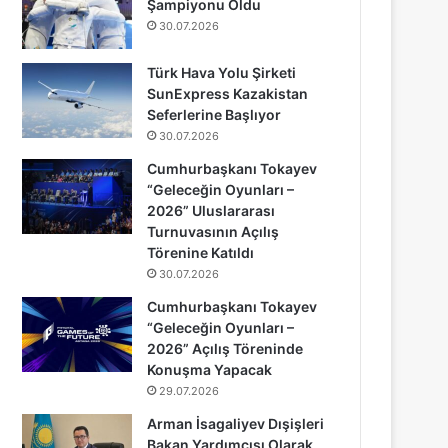
Şampiyonu Oldu
30.07.2026
Türk Hava Yolu Şirketi
SunExpress Kazakistan
Seferlerine Başlıyor
30.07.2026
Cumhurbaşkanı Tokayev
“Geleceğin Oyunları –
2026” Uluslararası
Turnuvasının Açılış
Törenine Katıldı
30.07.2026
Cumhurbaşkanı Tokayev
“Geleceğin Oyunları –
2026” Açılış Töreninde
Konuşma Yapacak
29.07.2026
Arman İsagaliyev Dışişleri
Bakan Yardımcısı Olarak