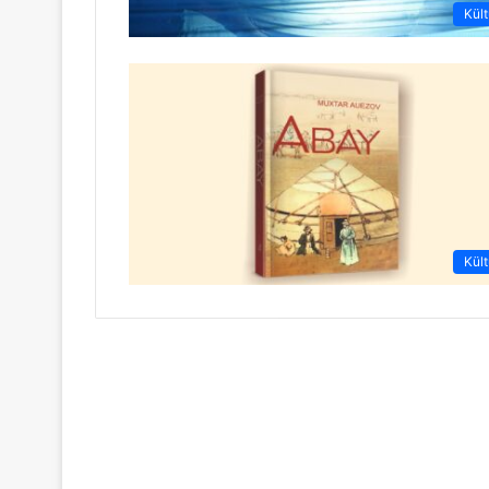
Kült
Kült