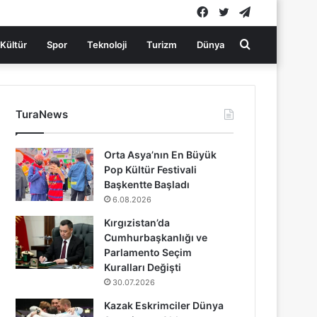
Facebook
Twitter
Telegram
Arama
Kültür
Spor
Teknoloji
Turizm
Dünya
yap
TuraNews
...
Orta Asya’nın En Büyük
Pop Kültür Festivali
Başkentte Başladı
6.08.2026
Kırgızistan’da
Cumhurbaşkanlığı ve
Parlamento Seçim
Kuralları Değişti
30.07.2026
Kazak Eskrimciler Dünya