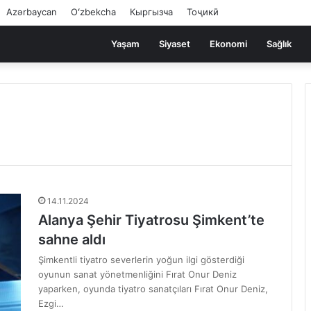
Azərbaycan
Oʻzbekcha
Кыргызча
Тоҷикӣ
Yaşam
Siyaset
Ekonomi
Sağlık
14.11.2024
Alanya Şehir Tiyatrosu Şimkent’te
sahne aldı
Şimkentli tiyatro severlerin yoğun ilgi gösterdiği
oyunun sanat yönetmenliğini Fırat Onur Deniz
yaparken, oyunda tiyatro sanatçıları Fırat Onur Deniz,
Ezgi…