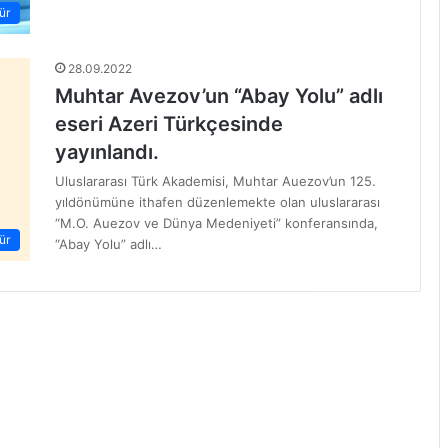
ür
28.09.2022
Muhtar Avezov’un “Abay Yolu” adlı
eseri Azeri Türkçesinde
yayınlandı.
Uluslararası Türk Akademisi, Muhtar Auezov’un 125.
yıldönümüne ithafen düzenlemekte olan uluslararası
“M.O. Auezov ve Dünya Medeniyeti” konferansında,
ür
“Abay Yolu” adlı…