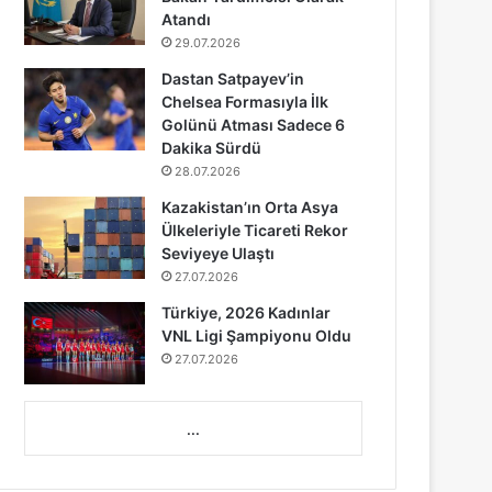
Atandı
29.07.2026
Dastan Satpayev’in
Chelsea Formasıyla İlk
Golünü Atması Sadece 6
Dakika Sürdü
28.07.2026
Kazakistan’ın Orta Asya
Ülkeleriyle Ticareti Rekor
Seviyeye Ulaştı
27.07.2026
Türkiye, 2026 Kadınlar
VNL Ligi Şampiyonu Oldu
27.07.2026
...