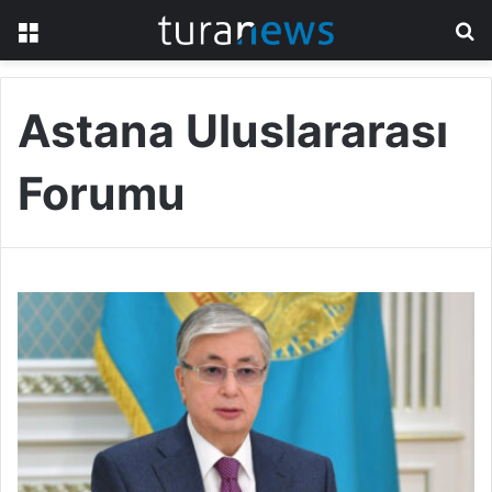
Menü
A
y
...
Astana Uluslararası
Forumu