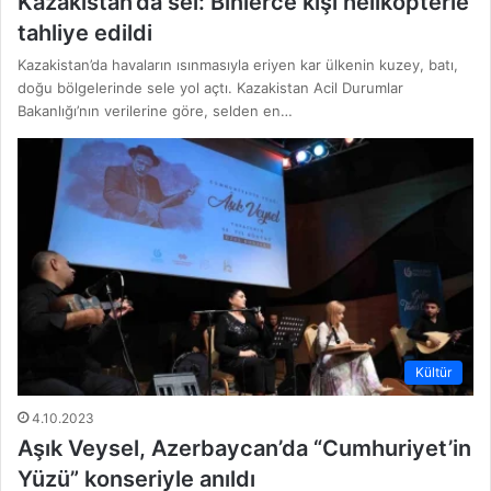
Kazakistan’da sel: Binlerce kişi helikopterle
tahliye edildi
Kazakistan’da havaların ısınmasıyla eriyen kar ülkenin kuzey, batı,
doğu bölgelerinde sele yol açtı. Kazakistan Acil Durumlar
Bakanlığı’nın verilerine göre, selden en…
Kültür
4.10.2023
Aşık Veysel, Azerbaycan’da “Cumhuriyet’in
Yüzü” konseriyle anıldı