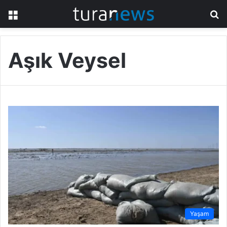
Menü
A
y
...
Aşık Veysel
Yaşam