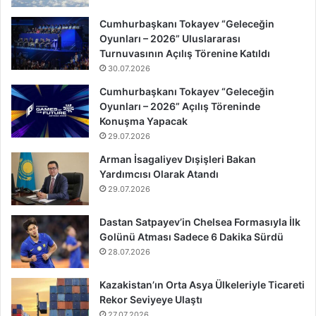
Cumhurbaşkanı Tokayev “Geleceğin
Oyunları – 2026” Uluslararası
Turnuvasının Açılış Törenine Katıldı
30.07.2026
Cumhurbaşkanı Tokayev “Geleceğin
Oyunları – 2026” Açılış Töreninde
Konuşma Yapacak
29.07.2026
Arman İsagaliyev Dışişleri Bakan
Yardımcısı Olarak Atandı
29.07.2026
Dastan Satpayev’in Chelsea Formasıyla İlk
Golünü Atması Sadece 6 Dakika Sürdü
28.07.2026
Kazakistan’ın Orta Asya Ülkeleriyle Ticareti
Rekor Seviyeye Ulaştı
27.07.2026