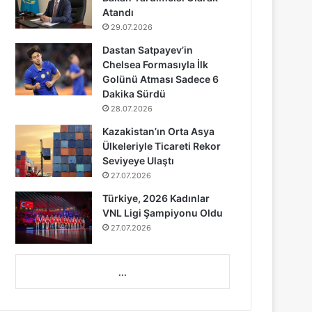
Atandı
29.07.2026
Dastan Satpayev’in
Chelsea Formasıyla İlk
Golünü Atması Sadece 6
Dakika Sürdü
28.07.2026
Kazakistan’ın Orta Asya
Ülkeleriyle Ticareti Rekor
Seviyeye Ulaştı
27.07.2026
Türkiye, 2026 Kadınlar
VNL Ligi Şampiyonu Oldu
27.07.2026
...