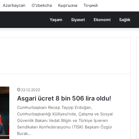
Azərbaycan
Oʻzbekcha
Кыргызча
Тоҷикӣ
Yaşam
Siyaset
Ekonomi
Sağlık
22.12.2022
Asgari ücret 8 bin 506 lira oldu!
Cumhurbaşkanı Recep Tayyip Erdoğan,
Cumhurbaşkanlığı Külliyesi’nde, Çalışma ve Sosyal
Güvenlik Bakanı Vedat Bilgin ve Türkiye İşveren
Sendikaları Konfederasyonu (TİSK) Başkanı Özgür
Burak…