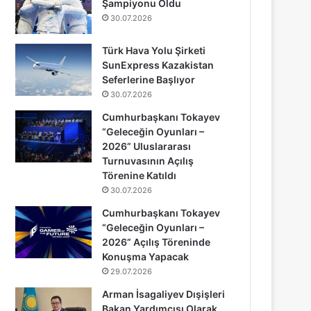
Şampiyonu Oldu
30.07.2026
Türk Hava Yolu Şirketi
SunExpress Kazakistan
Seferlerine Başlıyor
30.07.2026
Cumhurbaşkanı Tokayev
“Geleceğin Oyunları –
2026” Uluslararası
Turnuvasının Açılış
Törenine Katıldı
30.07.2026
Cumhurbaşkanı Tokayev
“Geleceğin Oyunları –
2026” Açılış Töreninde
Konuşma Yapacak
29.07.2026
Arman İsagaliyev Dışişleri
Bakan Yardımcısı Olarak