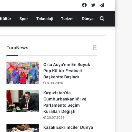
Facebook
Twitter
Telegram
Arama
Kültür
Spor
Teknoloji
Turizm
Dünya
yap
TuraNews
...
Orta Asya’nın En Büyük
Pop Kültür Festivali
Başkentte Başladı
6.08.2026
Kırgızistan’da
Cumhurbaşkanlığı ve
Parlamento Seçim
Kuralları Değişti
30.07.2026
Kazak Eskrimciler Dünya