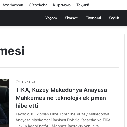
Azərbaycan
Oʻzbekcha
Кыргызча
Тоҷикӣ
Yaşam
Siyaset
Ekonomi
Sağlık
mesi
9.02.2024
TİKA, Kuzey Makedonya Anayasa
Mahkemesine teknolojik ekipman
hibe etti
Teknolojik Ekipman Hibe Töreni’ne Kuzey Makedonya
Anayasa Mahkemesi Başkanı Dobrila Kacarska ve TİKA
Üsküp Koordinatörü Mehmet Bayrak’ın yanı sıra