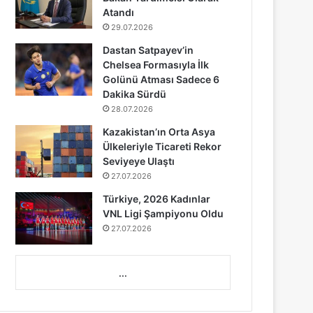
Atandı
29.07.2026
Dastan Satpayev’in
Chelsea Formasıyla İlk
Golünü Atması Sadece 6
Dakika Sürdü
28.07.2026
Kazakistan’ın Orta Asya
Ülkeleriyle Ticareti Rekor
Seviyeye Ulaştı
27.07.2026
Türkiye, 2026 Kadınlar
VNL Ligi Şampiyonu Oldu
27.07.2026
...