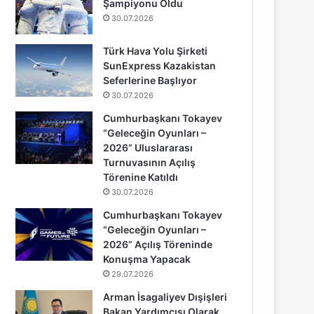
Şampiyonu Oldu
30.07.2026
Türk Hava Yolu Şirketi
SunExpress Kazakistan
Seferlerine Başlıyor
30.07.2026
Cumhurbaşkanı Tokayev
“Geleceğin Oyunları –
2026” Uluslararası
Turnuvasının Açılış
Törenine Katıldı
30.07.2026
Cumhurbaşkanı Tokayev
“Geleceğin Oyunları –
2026” Açılış Töreninde
Konuşma Yapacak
29.07.2026
Arman İsagaliyev Dışişleri
Bakan Yardımcısı Olarak