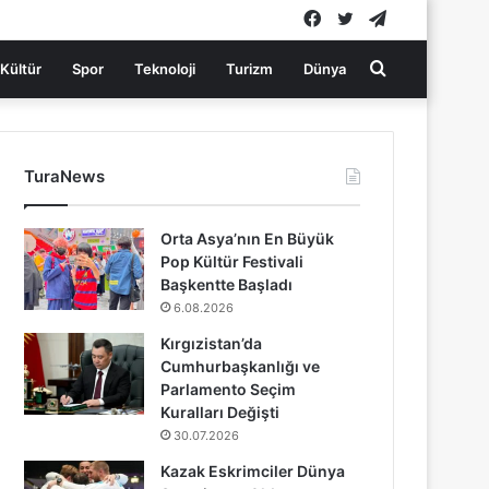
Facebook
Twitter
Telegram
Arama
Kültür
Spor
Teknoloji
Turizm
Dünya
yap
TuraNews
...
Orta Asya’nın En Büyük
Pop Kültür Festivali
Başkentte Başladı
6.08.2026
Kırgızistan’da
Cumhurbaşkanlığı ve
Parlamento Seçim
Kuralları Değişti
30.07.2026
Kazak Eskrimciler Dünya