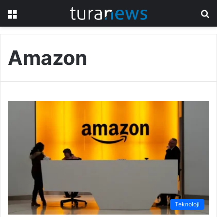
Menü
A
y
...
Amazon
Teknoloji