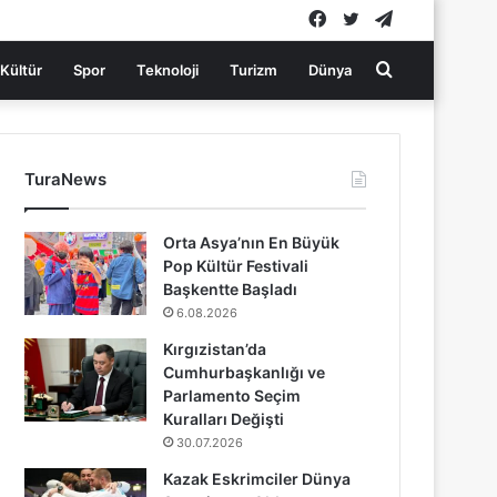
Facebook
Twitter
Telegram
Arama
Kültür
Spor
Teknoloji
Turizm
Dünya
yap
TuraNews
...
Orta Asya’nın En Büyük
Pop Kültür Festivali
Başkentte Başladı
6.08.2026
Kırgızistan’da
Cumhurbaşkanlığı ve
Parlamento Seçim
Kuralları Değişti
30.07.2026
Kazak Eskrimciler Dünya