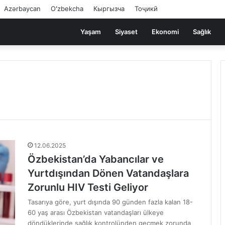
Azərbaycan
Oʻzbekcha
Кыргызча
Тоҷикӣ
Yaşam
Siyaset
Ekonomi
Sağlık
12.06.2025
Özbekistan’da Yabancılar ve
Yurtdışından Dönen Vatandaşlara
Zorunlu HIV Testi Geliyor
Tasarıya göre, yurt dışında 90 günden fazla kalan 18-
60 yaş arası Özbekistan vatandaşları ülkeye
döndüklerinde sağlık kontrolünden geçmek zorunda