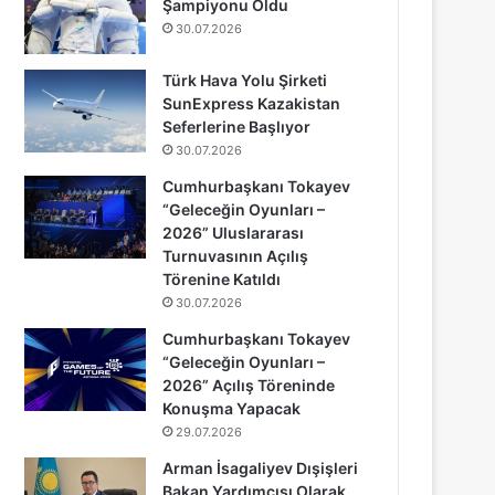
Şampiyonu Oldu
30.07.2026
Türk Hava Yolu Şirketi
SunExpress Kazakistan
Seferlerine Başlıyor
30.07.2026
Cumhurbaşkanı Tokayev
“Geleceğin Oyunları –
2026” Uluslararası
Turnuvasının Açılış
Törenine Katıldı
30.07.2026
Cumhurbaşkanı Tokayev
“Geleceğin Oyunları –
2026” Açılış Töreninde
Konuşma Yapacak
29.07.2026
Arman İsagaliyev Dışişleri
Bakan Yardımcısı Olarak