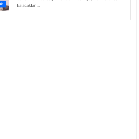
ık
kalacaklar.…