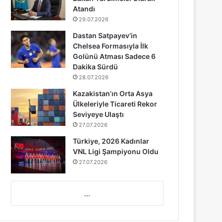
Atandı
29.07.2026
Dastan Satpayev’in
Chelsea Formasıyla İlk
Golünü Atması Sadece 6
Dakika Sürdü
28.07.2026
Kazakistan’ın Orta Asya
Ülkeleriyle Ticareti Rekor
Seviyeye Ulaştı
27.07.2026
Türkiye, 2026 Kadınlar
VNL Ligi Şampiyonu Oldu
27.07.2026
...