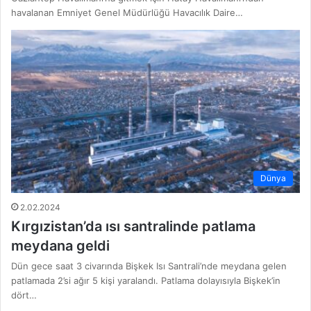
havalanan Emniyet Genel Müdürlüğü Havacılık Daire…
Dünya
2.02.2024
Kırgızistan’da ısı santralinde patlama
meydana geldi
Dün gece saat 3 civarında Bişkek Isı Santrali’nde meydana gelen
patlamada 2’si ağır 5 kişi yaralandı. Patlama dolayısıyla Bişkek’in
dört…