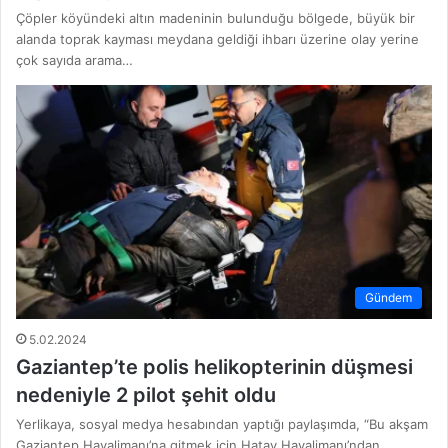
Çöpler köyündeki altın madeninin bulunduğu bölgede, büyük bir
alanda toprak kayması meydana geldiği ihbarı üzerine olay yerine
çok sayıda arama…
Gündem
5.02.2024
Gaziantep’te polis helikopterinin düşmesi
nedeniyle 2 pilot şehit oldu
Yerlikaya, sosyal medya hesabından yaptığı paylaşımda, “Bu akşam
Gaziantep Havalimanı’na gitmek için Hatay Havalimanı’ndan