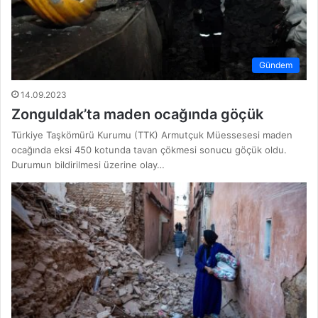
Gündem
14.09.2023
Zonguldak’ta maden ocağında göçük
Türkiye Taşkömürü Kurumu (TTK) Armutçuk Müessesesi maden
ocağında eksi 450 kotunda tavan çökmesi sonucu göçük oldu.
Durumun bildirilmesi üzerine olay…