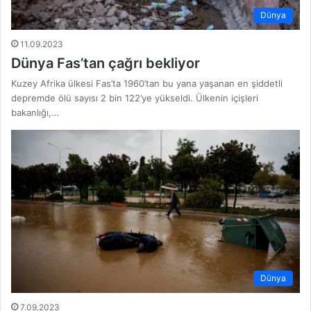
Dünya
11.09.2023
Dünya Fas’tan çağrı bekliyor
Kuzey Afrika ülkesi Fas’ta 1960’tan bu yana yaşanan en şiddetli
depremde ölü sayısı 2 bin 122’ye yükseldi. Ülkenin içişleri
bakanlığı,…
Dünya
7.09.2023