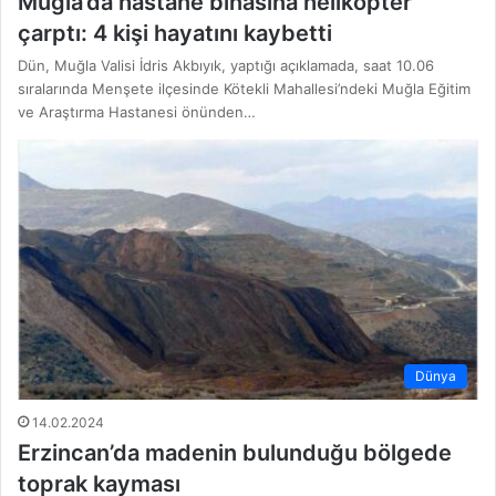
Muğla’da hastane binasına helikopter
çarptı: 4 kişi hayatını kaybetti
Dün, Muğla Valisi İdris Akbıyık, yaptığı açıklamada, saat 10.06
sıralarında Menşete ilçesinde Kötekli Mahallesi’ndeki Muğla Eğitim
ve Araştırma Hastanesi önünden…
Dünya
14.02.2024
Erzincan’da madenin bulunduğu bölgede
toprak kayması