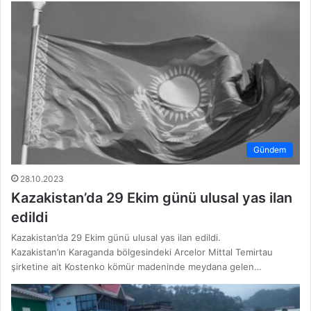
Gündem
28.10.2023
Kazakistan’da 29 Ekim günü ulusal yas ilan
edildi
Kazakistan’da 29 Ekim günü ulusal yas ilan edildi.
Kazakistan’ın Karaganda bölgesindeki Arcelor Mittal Temirtau
şirketine ait Kostenko kömür madeninde meydana gelen…