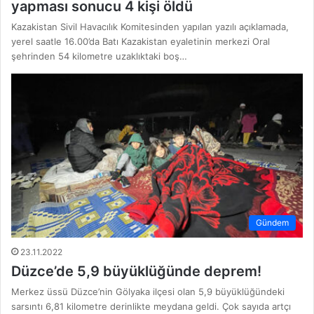
yapması sonucu 4 kişi öldü
Kazakistan Sivil Havacılık Komitesinden yapılan yazılı açıklamada,
yerel saatle 16.00’da Batı Kazakistan eyaletinin merkezi Oral
şehrinden 54 kilometre uzaklıktaki boş…
Gündem
23.11.2022
Düzce’de 5,9 büyüklüğünde deprem!
Merkez üssü Düzce’nin Gölyaka ilçesi olan 5,9 büyüklüğündeki
sarsıntı 6,81 kilometre derinlikte meydana geldi. Çok sayıda artçı