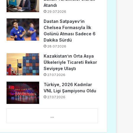
Atandı
29.07.2026
Dastan Satpayev’in
Chelsea Formasıyla İlk
Golünü Atması Sadece 6
Dakika Sürdü
28.07.2026
Kazakistan’ın Orta Asya
Ülkeleriyle Ticareti Rekor
Seviyeye Ulaştı
27.07.2026
Türkiye, 2026 Kadınlar
VNL Ligi Şampiyonu Oldu
27.07.2026
...