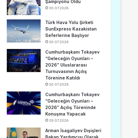
Şampiyonu Oldu
30.07.2026
Türk Hava Yolu Şirketi
SunExpress Kazakistan
Seferlerine Başlıyor
30.07.2026
Cumhurbaşkanı Tokayev
“Geleceğin Oyunları –
2026” Uluslararası
Turnuvasının Açılış
Törenine Katıldı
30.07.2026
Cumhurbaşkanı Tokayev
“Geleceğin Oyunları –
2026” Açılış Töreninde
Konuşma Yapacak
29.07.2026
Arman İsagaliyev Dışişleri
Bakan Yardımcısı Olarak