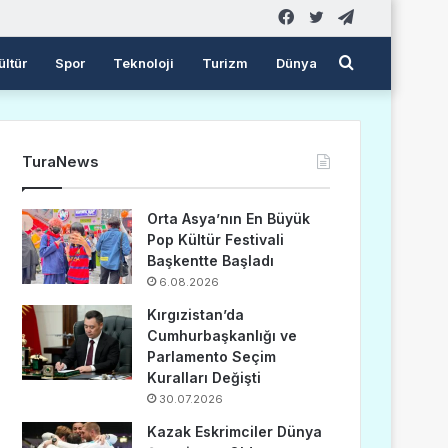
Facebook
Twitter
Telegram
Arama
ültür
Spor
Teknoloji
Turizm
Dünya
yap
TuraNews
...
Orta Asya’nın En Büyük
Pop Kültür Festivali
Başkentte Başladı
6.08.2026
Kırgızistan’da
Cumhurbaşkanlığı ve
Parlamento Seçim
Kuralları Değişti
30.07.2026
Kazak Eskrimciler Dünya