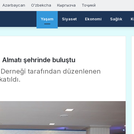
Azərbaycan
Oʻzbekcha
Кыргызча
Тоҷикӣ
Yaşam
Siyaset
Ekonomi
Sağlık
K
 Almatı şehrinde buluştu
ı Derneği tarafından düzenlenen
atıldı.