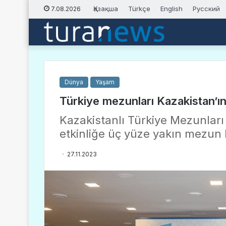
Қазақша
Türkçe
English
Русский
7.08.2026
Dünya
Yaşam
Türkiye mezunları Kazakistan’ın
Kazakistanlı Türkiye Mezunlar
etkinliğe üç yüze yakın mezun k
27.11.2023