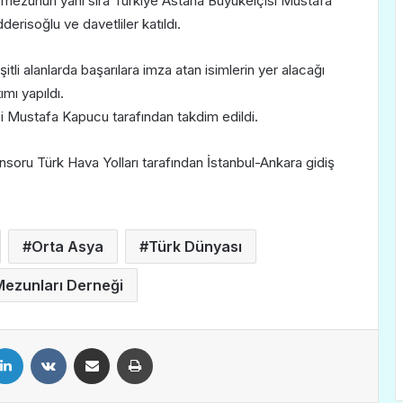
ı mezunun yanı sıra Türkiye Astana Büyükelçisi Mustafa
risoğlu ve davetliler katıldı.
tli alanlarda başarılara imza atan isimlerin yer alacağı
ımı yapıldı.
lçi Mustafa Kapucu tarafından takdim edildi.
nsoru Türk Hava Yolları tarafından İstanbul-Ankara gidiş
Orta Asya
Türk Dünyası
Mezunları Derneği
LinkedIn
VKontakte
E-Posta ile paylaş
Yazdır