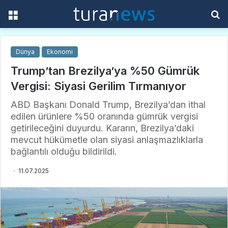
Menü
A
y
...
Dünya
Ekonomi
Trump’tan Brezilya’ya %50 Gümrük
Vergisi: Siyasi Gerilim Tırmanıyor
ABD Başkanı Donald Trump, Brezilya’dan ithal
edilen ürünlere %50 oranında gümrük vergisi
getirileceğini duyurdu. Kararın, Brezilya’daki
mevcut hükümetle olan siyasi anlaşmazlıklarla
bağlantılı olduğu bildirildi.
11.07.2025