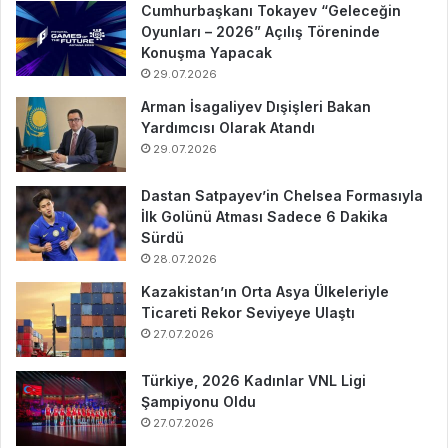
Cumhurbaşkanı Tokayev “Geleceğin
Oyunları – 2026” Açılış Töreninde
Konuşma Yapacak
29.07.2026
Arman İsagaliyev Dışişleri Bakan
Yardımcısı Olarak Atandı
29.07.2026
Dastan Satpayev’in Chelsea Formasıyla
İlk Golünü Atması Sadece 6 Dakika
Sürdü
28.07.2026
Kazakistan’ın Orta Asya Ülkeleriyle
Ticareti Rekor Seviyeye Ulaştı
27.07.2026
Türkiye, 2026 Kadınlar VNL Ligi
Şampiyonu Oldu
27.07.2026