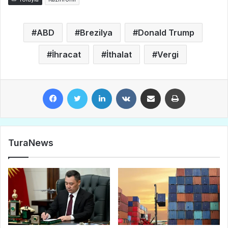
ABD
Brezilya
Donald Trump
İhracat
İthalat
Vergi
Facebook
Twitter
LinkedIn
VKontakte
E-Posta ile paylaş
Yazdır
TuraNews