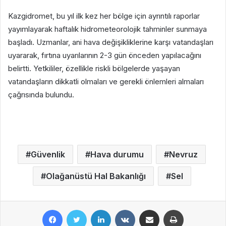
Kazgidromet, bu yıl ilk kez her bölge için ayrıntılı raporlar
yayımlayarak haftalık hidrometeorolojik tahminler sunmaya
başladı. Uzmanlar, ani hava değişikliklerine karşı vatandaşları
uyararak, fırtına uyarılarının 2-3 gün önceden yapılacağını
belirtti. Yetkililer, özellikle riskli bölgelerde yaşayan
vatandaşların dikkatli olmaları ve gerekli önlemleri almaları
çağrısında bulundu.
Güvenlik
Hava durumu
Nevruz
Olağanüstü Hal Bakanlığı
Sel
Facebook
Twitter
LinkedIn
VKontakte
E-Posta ile paylaş
Yazdır