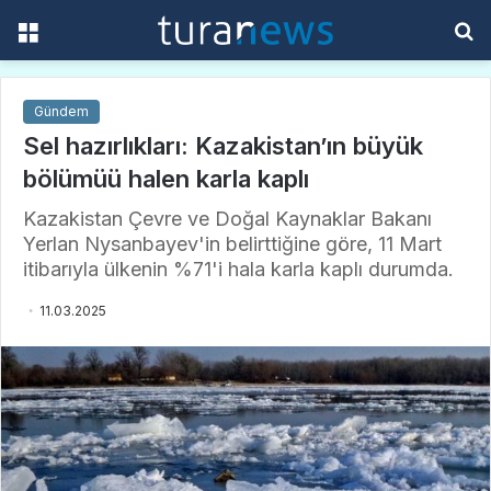
Menü
A
y
...
Gündem
Sel hazırlıkları: Kazakistan’ın büyük
bölümüü halen karla kaplı
Kazakistan Çevre ve Doğal Kaynaklar Bakanı
Yerlan Nysanbayev'in belirttiğine göre, 11 Mart
itibarıyla ülkenin %71'i hala karla kaplı durumda.
11.03.2025