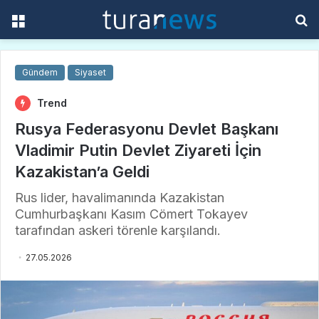
Menü
A
y
...
Gündem
Siyaset
Trend
Rusya Federasyonu Devlet Başkanı
Vladimir Putin Devlet Ziyareti İçin
Kazakistan’a Geldi
Rus lider, havalimanında Kazakistan
Cumhurbaşkanı Kasım Cömert Tokayev
tarafından askeri törenle karşılandı.
27.05.2026