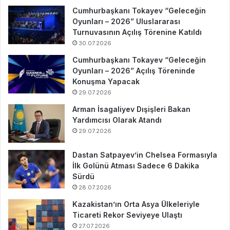
Cumhurbaşkanı Tokayev “Geleceğin
Oyunları – 2026” Uluslararası
Turnuvasının Açılış Törenine Katıldı
30.07.2026
Cumhurbaşkanı Tokayev “Geleceğin
Oyunları – 2026” Açılış Töreninde
Konuşma Yapacak
29.07.2026
Arman İsagaliyev Dışişleri Bakan
Yardımcısı Olarak Atandı
29.07.2026
Dastan Satpayev’in Chelsea Formasıyla
İlk Golünü Atması Sadece 6 Dakika
Sürdü
28.07.2026
Kazakistan’ın Orta Asya Ülkeleriyle
Ticareti Rekor Seviyeye Ulaştı
27.07.2026