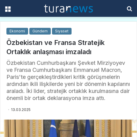
Menü
A
y
...
Ekonomi
Gündem
Siyaset
Özbekistan ve Fransa Stratejik
Ortaklık anlaşması imzaladı
Özbekistan Cumhurbaşkanı Şevket Mirziyoyev
ve Fransa Cumhurbaşkanı Emmanuel Macron,
Paris'te gerçekleştirdikleri kritik görüşmelerin
ardından ikili ilişkilerde yeni bir dönemin kapılarını
araladı. İki lider, stratejik ortaklık kurulmasına dair
önemli bir ortak deklarasyona imza attı.
13.03.2025