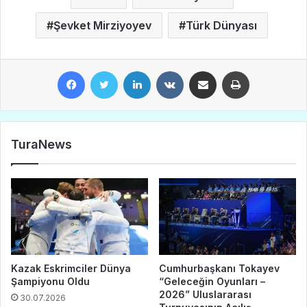
Şevket Mirziyoyev
Türk Dünyası
Facebook
Twitter
LinkedIn
VKontakte
E-Posta ile paylaş
Yazdır
TuraNews
Kazak Eskrimciler Dünya
Cumhurbaşkanı Tokayev
Şampiyonu Oldu
“Geleceğin Oyunları –
2026” Uluslararası
30.07.2026