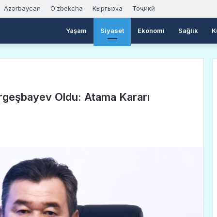
Azərbaycan
Oʻzbekcha
Кыргызча
Тоҷикӣ
Yaşam
Siyaset
Ekonomi
Sağlık
K
 Ergeşbayev Oldu: Atama Kararı