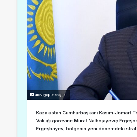
ашық дереккөзден
Kazakistan Cumhurbaşkanı Kasım-Jomart Tok
Valiliği görevine Murat Nalhojayeviç Ergeşb
Ergeşbayev, bölgenin yeni dönemdeki strate