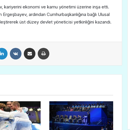
, kariyerini ekonomi ve kamu yönetimi üzerine inşa etti.
n Ergeşbayev, ardından Cumhurbaşkanlığına bağlı Ulusal
ştirerek üst düzey devlet yöneticisi yetkinliğini kazandı.
LinkedIn
VKontakte
E-Posta ile paylaş
Yazdır