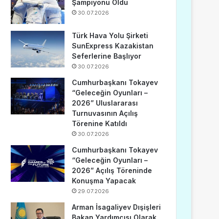
Şampiyonu Oldu
30.07.2026
Türk Hava Yolu Şirketi
SunExpress Kazakistan
Seferlerine Başlıyor
30.07.2026
Cumhurbaşkanı Tokayev
“Geleceğin Oyunları –
2026” Uluslararası
Turnuvasının Açılış
Törenine Katıldı
30.07.2026
Cumhurbaşkanı Tokayev
“Geleceğin Oyunları –
2026” Açılış Töreninde
Konuşma Yapacak
29.07.2026
Arman İsagaliyev Dışişleri
Bakan Yardımcısı Olarak