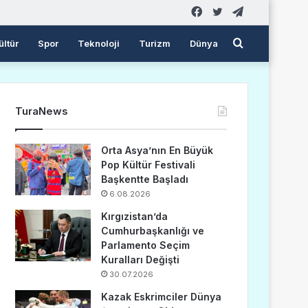
Facebook
Twitter
Telegram
Arama
ültür
Spor
Teknoloji
Turizm
Dünya
yap
TuraNews
...
Orta Asya’nın En Büyük
Pop Kültür Festivali
Başkentte Başladı
6.08.2026
Kırgızistan’da
Cumhurbaşkanlığı ve
Parlamento Seçim
Kuralları Değişti
30.07.2026
Kazak Eskrimciler Dünya