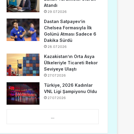
Atandı
29.07.2026
Dastan Satpayev’in
Chelsea Formasıyla İlk
Golünü Atması Sadece 6
Dakika Sürdü
28.07.2026
Kazakistan’ın Orta Asya
Ülkeleriyle Ticareti Rekor
Seviyeye Ulaştı
27.07.2026
Türkiye, 2026 Kadınlar
VNL Ligi Şampiyonu Oldu
27.07.2026
...