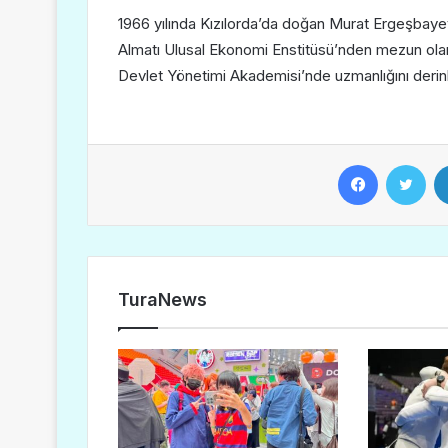
1966 yılında Kızılorda’da doğan Murat Ergeşbayev
Almatı Ulusal Ekonomi Enstitüsü’nden mezun ola
Devlet Yönetimi Akademisi’nde uzmanlığını derinle
Facebook
Twitter
TuraNews