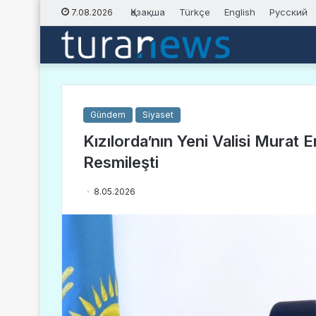
Қазақша
Türkçe
English
Русский
7.08.2026
Gündem
Siyaset
Kızılorda’nın Yeni Valisi Murat
Resmileşti
8.05.2026