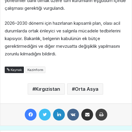
yönetimler dahil olmak üzere tüm kurumların eşgüdüm içinde
çalışması gerektiği vurgulandı.
2026–2030 dönemi için hazırlanan kapsamlı plan, olası acil
durumlarda ortak önleyici ve salgınla mücadele tedbirlerini
kapsıyor. Bakanlık, belgenin kabulünün ek bütçe
gerektirmediğini ve diğer mevzuatta değişiklik yapılmasını
zorunlu kılmadığını bildirdi.
Kaynak
Kazinform
Kırgızistan
Orta Asya
Facebook
Twitter
LinkedIn
VKontakte
E-Posta ile paylaş
Yazdır