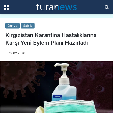
Menü
A
y
...
Dünya
Sağlık
Kırgızistan Karantina Hastalıklarına
Karşı Yeni Eylem Planı Hazırladı
19.02.2026