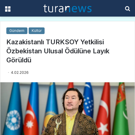
Menü
A
y
...
Gündem
Kültür
Kazakistanlı TURKSOY Yetkilisi
Özbekistan Ulusal Ödülüne Layık
Görüldü
4.02.2026