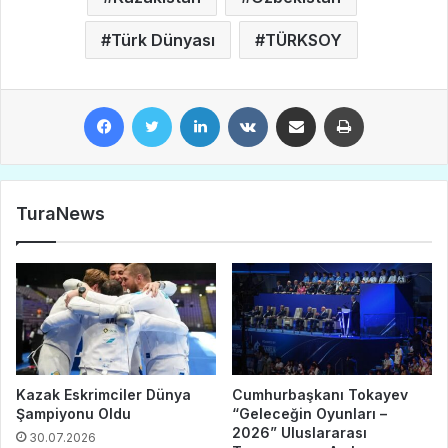
Türk Dünyası
TÜRKSOY
Facebook
Twitter
LinkedIn
VKontakte
E-Posta ile paylaş
Yazdır
TuraNews
Kazak Eskrimciler Dünya
Cumhurbaşkanı Tokayev
Şampiyonu Oldu
“Geleceğin Oyunları –
2026” Uluslararası
30.07.2026