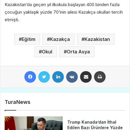
Kazakistan’da geçen yıl ilkokula başlayan 400 binden fazla
çocuğun yaklaşık yüzde 70’inin ailesi Kazakça okulları tercih
etmişti.
Eğitim
Kazakça
Kazakistan
Okul
Orta Asya
Facebook
Twitter
LinkedIn
VKontakte
E-Posta ile paylaş
Yazdır
TuraNews
Trump Kanada’dan İthal
Edilen Bazı Ürünlere Yüzde