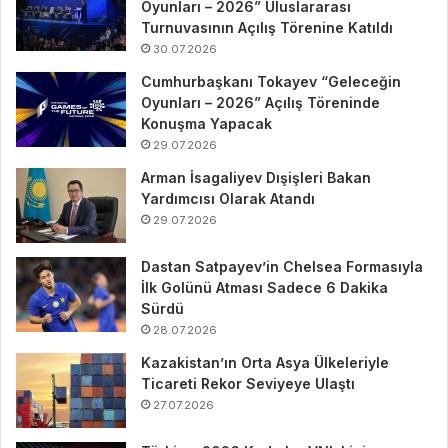
Oyunları – 2026” Uluslararası
Turnuvasının Açılış Törenine Katıldı
30.07.2026
Cumhurbaşkanı Tokayev “Geleceğin
Oyunları – 2026” Açılış Töreninde
Konuşma Yapacak
29.07.2026
Arman İsagaliyev Dışişleri Bakan
Yardımcısı Olarak Atandı
29.07.2026
Dastan Satpayev’in Chelsea Formasıyla
İlk Golünü Atması Sadece 6 Dakika
Sürdü
28.07.2026
Kazakistan’ın Orta Asya Ülkeleriyle
Ticareti Rekor Seviyeye Ulaştı
27.07.2026