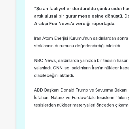
“Şu an faaliyetler durduruldu çünkü ciddi has
artık ulusal bir gurur meselesine dönüştü.
Arakçi Fox News’a verdiği röportajda.
İran Atom Enerjisi Kurumu’nun saldırılardan sonra
stoklarının durumunu değerlendirdiği bildirildi.
NBC News, saldırılarda yalnızca bir tesisin hasa
yalanladı. CNN ise, saldırıların İran’ın nükleer ka
olabileceğini aktardı.
ABD Başkanı Donald Trump ve Savunma Bakanı Pe
İsfahan, Natanz ve Fordow’daki tesislerin “fiilen y
tesislerden nükleer materyalleri önceden çıkarm