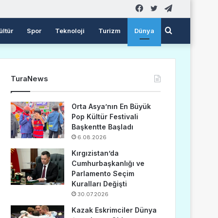
Facebook
Twitter
Telegram
Arama
ültür
Spor
Teknoloji
Turizm
Dünya
yap
TuraNews
...
Orta Asya’nın En Büyük
Pop Kültür Festivali
Başkentte Başladı
6.08.2026
Kırgızistan’da
Cumhurbaşkanlığı ve
Parlamento Seçim
Kuralları Değişti
30.07.2026
Kazak Eskrimciler Dünya