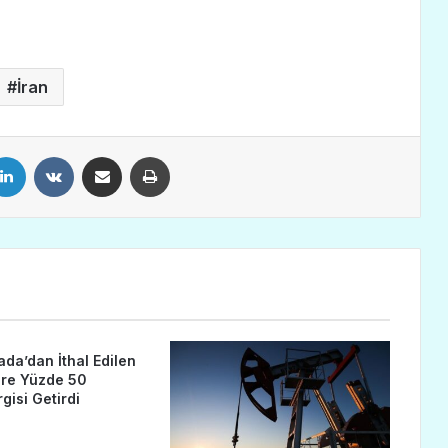
İran
LinkedIn
VKontakte
E-Posta ile paylaş
Yazdır
da’dan İthal Edilen
ere Yüzde 50
isi Getirdi