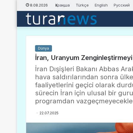
Қазақша
Türkçe
English
Русский
8.08.2026
Dünya
İran, Uranyum Zenginleştirmey
İran Dışişleri Bakanı Abbas Ara
hava saldırılarından sonra ülk
faaliyetlerini geçici olarak du
sürecin İran için ulusal bir gu
programdan vazgeçmeyecekleri
22.07.2025