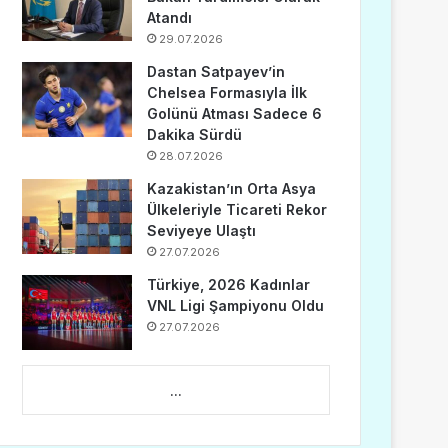
Atandı
29.07.2026
Dastan Satpayev’in
Chelsea Formasıyla İlk
Golünü Atması Sadece 6
Dakika Sürdü
28.07.2026
Kazakistan’ın Orta Asya
Ülkeleriyle Ticareti Rekor
Seviyeye Ulaştı
27.07.2026
Türkiye, 2026 Kadınlar
VNL Ligi Şampiyonu Oldu
27.07.2026
...