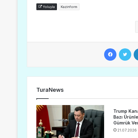
Yoluyla
Kazinform
Facebook
Twitter
TuraNews
Trump Kana
Bazı Ürünl
Gümrük Verg
21.07.2026