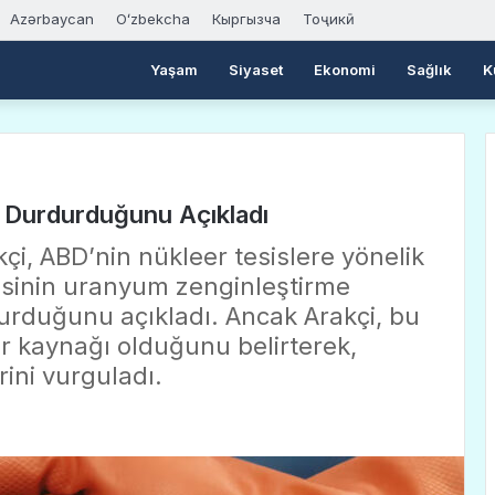
Azərbaycan
Oʻzbekcha
Кыргызча
Тоҷикӣ
Yaşam
Siyaset
Ekonomi
Sağlık
K
i Durdurduğunu Açıkladı
kçi, ABD’nin nükleer tesislere yönelik
esinin uranyum zenginleştirme
rdurduğunu açıkladı. Ancak Arakçi, bu
rur kaynağı olduğunu belirterek,
ni vurguladı.