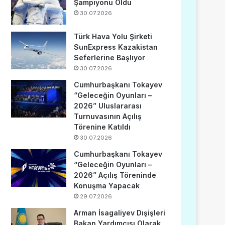
Şampiyonu Oldu
30.07.2026
Türk Hava Yolu Şirketi
SunExpress Kazakistan
Seferlerine Başlıyor
30.07.2026
Cumhurbaşkanı Tokayev
“Geleceğin Oyunları –
2026” Uluslararası
Turnuvasının Açılış
Törenine Katıldı
30.07.2026
Cumhurbaşkanı Tokayev
“Geleceğin Oyunları –
2026” Açılış Töreninde
Konuşma Yapacak
29.07.2026
Arman İsagaliyev Dışişleri
Bakan Yardımcısı Olarak