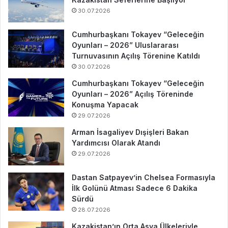
30.07.2026
Cumhurbaşkanı Tokayev “Geleceğin
Oyunları – 2026” Uluslararası
Turnuvasının Açılış Törenine Katıldı
30.07.2026
Cumhurbaşkanı Tokayev “Geleceğin
Oyunları – 2026” Açılış Töreninde
Konuşma Yapacak
29.07.2026
Arman İsagaliyev Dışişleri Bakan
Yardımcısı Olarak Atandı
29.07.2026
Dastan Satpayev’in Chelsea Formasıyla
İlk Golünü Atması Sadece 6 Dakika
Sürdü
28.07.2026
Kazakistan’ın Orta Asya Ülkeleriyle