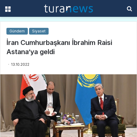
Menü
A
y
...
Gündem
Siyaset
İran Cumhurbaşkanı İbrahim Raisi
Astana’ya geldi
13.10.2022