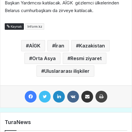
Başkan Yardımcısı katılacak. AİGK gözlemci ülkelerinden
Belarus cumhurbaşkanı da zirveye katılacak.
Kaynak
Inform.kz
AİGK
İran
Kazakistan
Orta Asya
Resmi ziyaret
Uluslararası ilişkiler
Facebook
Twitter
LinkedIn
VKontakte
E-Posta ile paylaş
Yazdır
TuraNews