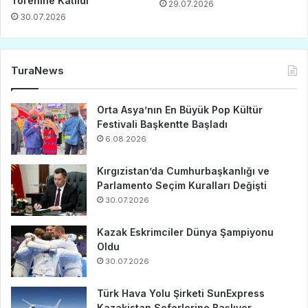
Törenine Katıldı
29.07.2026
30.07.2026
TuraNews
Orta Asya’nın En Büyük Pop Kültür
Festivali Başkentte Başladı
6.08.2026
Kırgızistan’da Cumhurbaşkanlığı ve
Parlamento Seçim Kuralları Değişti
30.07.2026
Kazak Eskrimciler Dünya Şampiyonu
Oldu
30.07.2026
Türk Hava Yolu Şirketi SunExpress
Kazakistan Seferlerine Başlıyor